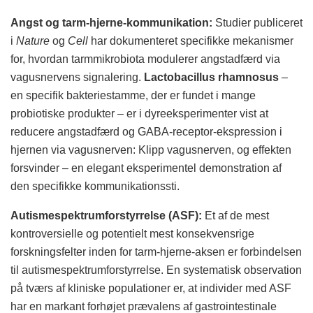
Angst og tarm-hjerne-kommunikation:
Studier publiceret
i
Nature
og
Cell
har dokumenteret specifikke mekanismer
for, hvordan tarmmikrobiota modulerer angstadfærd via
vagusnervens signalering.
Lactobacillus rhamnosus
–
en specifik bakteriestamme, der er fundet i mange
probiotiske produkter – er i dyreeksperimenter vist at
reducere angstadfærd og GABA-receptor-ekspression i
hjernen via vagusnerven: Klipp vagusnerven, og effekten
forsvinder – en elegant eksperimentel demonstration af
den specifikke kommunikationssti.
Autismespektrumforstyrrelse (ASF):
Et af de mest
kontroversielle og potentielt mest konsekvensrige
forskningsfelter inden for tarm-hjerne-aksen er forbindelsen
til autismespektrumforstyrrelse. En systematisk observation
på tværs af kliniske populationer er, at individer med ASF
har en markant forhøjet prævalens af gastrointestinale