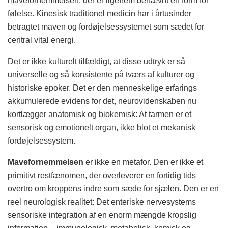
mavefornemmelsen, der er ligefrem benævnt en form for
følelse. Kinesisk traditionel medicin har i årtusinder
betragtet maven og fordøjelsessystemet som sædet for
central vital energi.
Det er ikke kulturelt tilfældigt, at disse udtryk er så
universelle og så konsistente på tværs af kulturer og
historiske epoker. Det er den menneskelige erfarings
akkumulerede evidens for det, neurovidenskaben nu
kortlægger anatomisk og biokemisk: At tarmen er et
sensorisk og emotionelt organ, ikke blot et mekanisk
fordøjelsessystem.
Mavefornemmelsen
er ikke en metafor. Den er ikke et
primitivt restfænomen, der overleverer en fortidig tids
overtro om kroppens indre som sæde for sjælen. Den er en
reel neurologisk realitet: Det enteriske nervesystems
sensoriske integration af en enorm mængde kropslig