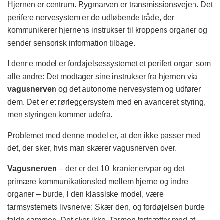
Hjernen er centrum. Rygmarven er transmissionsvejen. Det
perifere nervesystem er de udløbende tråde, der
kommunikerer hjernens instrukser til kroppens organer og
sender sensorisk information tilbage.
I denne model er fordøjelsessystemet et perifert organ som
alle andre: Det modtager sine instrukser fra hjernen via
vagusnerven
og det autonome nervesystem og udfører
dem. Det er et rørleggersystem med en avanceret styring,
men styringen kommer udefra.
Problemet med denne model er, at den ikke passer med
det, der sker, hvis man skærer vagusnerven over.
Vagusnerven
– der er det 10. kranienervpar og det
primære kommunikationsled mellem hjerne og indre
organer – burde, i den klassiske model, være
tarmsystemets livsnerve: Skær den, og fordøjelsen burde
falde sammen. Det sker ikke. Tarmen fortsætter med at