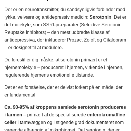
Der er en neurotransmitter, du sandsynligvis forbinder med
lykke, velvære og antidepressiv medicin:
Serotonin
. Det er
det molekyle, som SSRI-præparater (Selective Serotonin
Reuptake Inhibitors) – den mest udbredte klasse af
antidepressiva, der inkluderer Prozac, Zoloft og Citalopram
– er designet til at modulere.
Du forestiller dig måske, at serotonin primært er et
hjernemolekyle – produceret i hjernen, virkende i hjernen,
regulerende hjernens emotionelle tilstande.
Det er en forståelse, der er delvist forkert på en måde, der
er fundamental.
Ca. 90-95% af kroppens samlede serotonin produceres
i tarmen
– primært af de specialiserede
enterokromaffine
celler
i tarmvæggen og i stigende grad dokumenteret som
værende afhængig af mikrobiomet. Det serotonin, der er