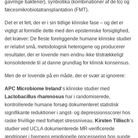
gavnlige bakterier), synbiotika (kombinationer af de to) og
fæcesmikrobiotatransplantation (FMT).
Det er et felt, der er i sin tidlige kliniske fase – og det er
vigtigt at formidle dette med den epistemiske forsigtighed,
det kræver: De fleste foreliggende humane kliniske studier
er relativt små, metodologisk heterogene og producerer
resultater, der er lovende men endnu ikke tilstrækkeligt
konsoliderede til at danne grundlag for klinisk konsensus.
Men de er lovende på en måde, der er svær at ignorere:
APC Microbiome Ireland
‘s kliniske studier med
Lactobacillus rhamnosus
har i randomiserede,
kontrollerede humane forsøg dokumenteret statistisk
signifikante reduktioner i angst- og depressionsscorer hos
raske frivillige med forhøjet stressniveau.
Kirsten Tillisch
‘s
studier ved UCLA dokumenterede MR-verificerede
ændringer i hjernens emotionelle processering hos sunde