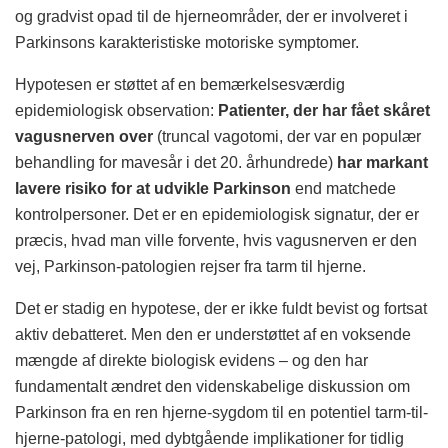
og gradvist opad til de hjerneområder, der er involveret i
Parkinsons karakteristiske motoriske symptomer.
Hypotesen er støttet af en bemærkelsesværdig
epidemiologisk observation:
Patienter, der har fået skåret
vagusnerven over
(truncal vagotomi, der var en populær
behandling for mavesår i det 20. århundrede)
har markant
lavere risiko for at udvikle Parkinson
end matchede
kontrolpersoner. Det er en epidemiologisk signatur, der er
præcis, hvad man ville forvente, hvis vagusnerven er den
vej, Parkinson-patologien rejser fra tarm til hjerne.
Det er stadig en hypotese, der er ikke fuldt bevist og fortsat
aktiv debatteret. Men den er understøttet af en voksende
mængde af direkte biologisk evidens – og den har
fundamentalt ændret den videnskabelige diskussion om
Parkinson fra en ren hjerne-sygdom til en potentiel tarm-til-
hjerne-patologi, med dybtgående implikationer for tidlig