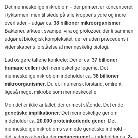
Det menneskelige mikrobiom – der primært er koncentreret
i tyktarmen, men til stede på alle kroppens ydre og indre
overflader – udgør ca.
38 billioner mikroorganismer
:
Bakterier, arkæer, svampe, vira og protozoer, der tilsammen
udgør et biologisk kompleksitet, der er uden præcedens i
videnskabens forståelse af menneskelig biologi.
Lad os gøre tallene konkrete: Der er ca.
37 billioner
humane celler
i det menneskelige legeme. Det
menneskelige mikrobiom indeholder ca.
38 billioner
mikroorganismer
. Du er, i numerisk forstand, omtrent
ligeså meget mikrobe som menneskecelle.
Men det er ikke antallet, der er mest slående. Det er de
genetiske implikationer
: Det menneskelige genom
indeholder ca.
20.000 proteinkodende gener
. Det
menneskelige mikrobioms samlede genetiske indhold –
det, videnskaben kalder
metagenumet
– indeholder ca.
2-