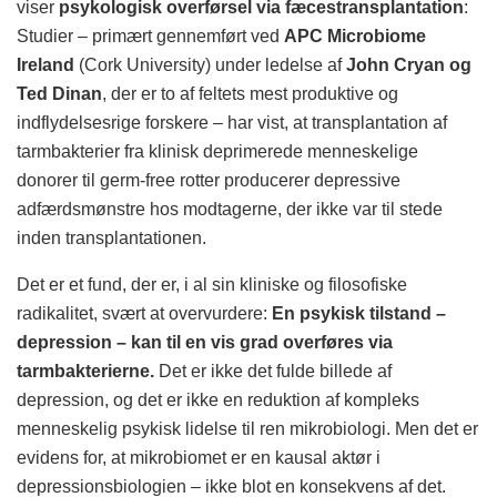
viser
psykologisk overførsel via fæcestransplantation
:
Studier – primært gennemført ved
APC Microbiome
Ireland
(Cork University) under ledelse af
John Cryan og
Ted Dinan
, der er to af feltets mest produktive og
indflydelsesrige forskere – har vist, at transplantation af
tarmbakterier fra klinisk deprimerede menneskelige
donorer til germ-free rotter producerer depressive
adfærdsmønstre hos modtagerne, der ikke var til stede
inden transplantationen.
Det er et fund, der er, i al sin kliniske og filosofiske
radikalitet, svært at overvurdere:
En psykisk tilstand –
depression – kan til en vis grad overføres via
tarmbakterierne.
Det er ikke det fulde billede af
depression, og det er ikke en reduktion af kompleks
menneskelig psykisk lidelse til ren mikrobiologi. Men det er
evidens for, at mikrobiomet er en kausal aktør i
depressionsbiologien – ikke blot en konsekvens af det.