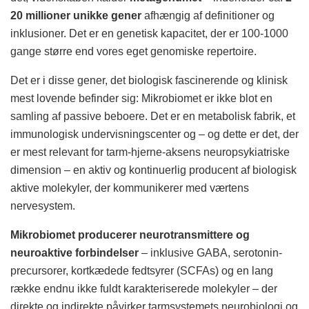
20 millioner unikke gener
afhængig af definitioner og
inklusioner. Det er en genetisk kapacitet, der er 100-1000
gange større end vores eget genomiske repertoire.
Det er i disse gener, det biologisk fascinerende og klinisk
mest lovende befinder sig: Mikrobiomet er ikke blot en
samling af passive beboere. Det er en metabolisk fabrik, et
immunologisk undervisningscenter og – og dette er det, der
er mest relevant for tarm-hjerne-aksens neuropsykiatriske
dimension – en aktiv og kontinuerlig producent af biologisk
aktive molekyler, der kommunikerer med værtens
nervesystem.
Mikrobiomet producerer neurotransmittere og
neuroaktive forbindelser
– inklusive GABA, serotonin-
precursorer, kortkædede fedtsyrer (SCFAs) og en lang
række endnu ikke fuldt karakteriserede molekyler – der
direkte og indirekte påvirker tarmsystemets neurobiologi og