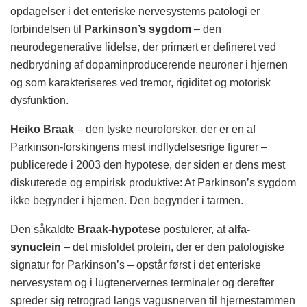
opdagelser i det enteriske nervesystems patologi er
forbindelsen til
Parkinson’s sygdom
– den
neurodegenerative lidelse, der primært er defineret ved
nedbrydning af dopaminproducerende neuroner i hjernen
og som karakteriseres ved tremor, rigiditet og motorisk
dysfunktion.
Heiko Braak
– den tyske neuroforsker, der er en af
Parkinson-forskingens mest indflydelsesrige figurer –
publicerede i 2003 den hypotese, der siden er dens mest
diskuterede og empirisk produktive: At Parkinson’s sygdom
ikke begynder i hjernen. Den begynder i tarmen.
Den såkaldte
Braak-hypotese
postulerer, at
alfa-
synuclein
– det misfoldet protein, der er den patologiske
signatur for Parkinson’s – opstår først i det enteriske
nervesystem og i lugtenervernes terminaler og derefter
spreder sig retrograd langs vagusnerven til hjernestammen