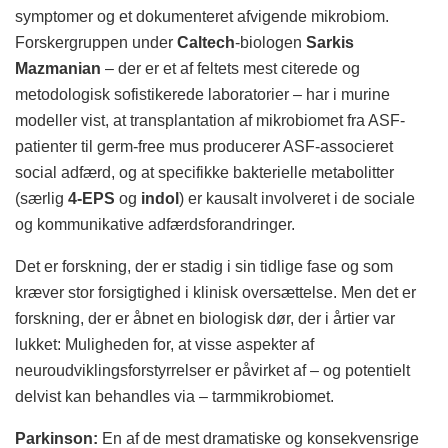
symptomer og et dokumenteret afvigende mikrobiom.
Forskergruppen under
Caltech
-biologen
Sarkis
Mazmanian
– der er et af feltets mest citerede og
metodologisk sofistikerede laboratorier – har i murine
modeller vist, at transplantation af mikrobiomet fra ASF-
patienter til germ-free mus producerer ASF-associeret
social adfærd, og at specifikke bakterielle metabolitter
(særlig
4-EPS
og
indol
) er kausalt involveret i de sociale
og kommunikative adfærdsforandringer.
Det er forskning, der er stadig i sin tidlige fase og som
kræver stor forsigtighed i klinisk oversættelse. Men det er
forskning, der er åbnet en biologisk dør, der i årtier var
lukket: Muligheden for, at visse aspekter af
neuroudviklingsforstyrrelser er påvirket af – og potentielt
delvist kan behandles via – tarmmikrobiomet.
Parkinson:
En af de mest dramatiske og konsekvensrige