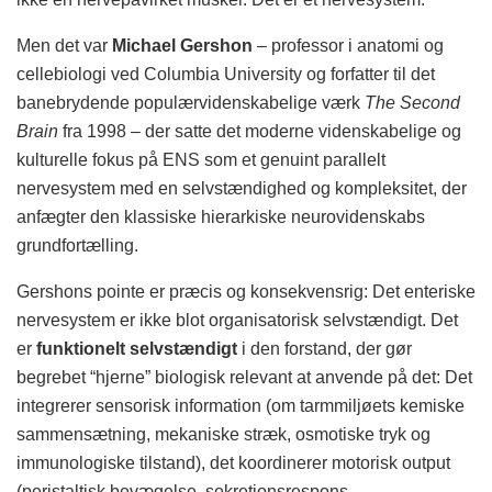
Men det var
Michael Gershon
– professor i anatomi og
cellebiologi ved Columbia University og forfatter til det
banebrydende populærvidenskabelige værk
The Second
Brain
fra 1998 – der satte det moderne videnskabelige og
kulturelle fokus på ENS som et genuint parallelt
nervesystem med en selvstændighed og kompleksitet, der
anfægter den klassiske hierarkiske neurovidenskabs
grundfortælling.
Gershons pointe er præcis og konsekvensrig: Det enteriske
nervesystem er ikke blot organisatorisk selvstændigt. Det
er
funktionelt selvstændigt
i den forstand, der gør
begrebet “hjerne” biologisk relevant at anvende på det: Det
integrerer sensorisk information (om tarmmiljøets kemiske
sammensætning, mekaniske stræk, osmotiske tryk og
immunologiske tilstand), det koordinerer motorisk output
(peristaltisk bevægelse, sekretionsrespons,