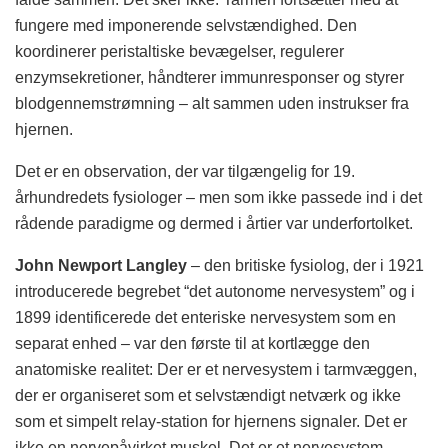
fungere med imponerende selvstændighed. Den
koordinerer peristaltiske bevægelser, regulerer
enzymsekretioner, håndterer immunresponser og styrer
blodgennemstrømning – alt sammen uden instrukser fra
hjernen.
Det er en observation, der var tilgængelig for 19.
århundredets fysiologer – men som ikke passede ind i det
rådende paradigme og dermed i årtier var underfortolket.
John Newport Langley
– den britiske fysiolog, der i 1921
introducerede begrebet “det autonome nervesystem” og i
1899 identificerede det enteriske nervesystem som en
separat enhed – var den første til at kortlægge den
anatomiske realitet: Der er et nervesystem i tarmvæggen,
der er organiseret som et selvstændigt netværk og ikke
som et simpelt relay-station for hjernens signaler. Det er
ikke en nervepåvirket muskel. Det er et nervesystem.