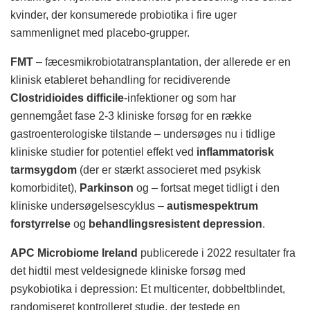
kvinder, der konsumerede probiotika i fire uger
sammenlignet med placebo-grupper.
FMT
– fæcesmikrobiotatransplantation, der allerede er en
klinisk etableret behandling for recidiverende
Clostridioides difficile
-infektioner og som har
gennemgået fase 2-3 kliniske forsøg for en række
gastroenterologiske tilstande – undersøges nu i tidlige
kliniske studier for potentiel effekt ved
inflammatorisk
tarmsygdom
(der er stærkt associeret med psykisk
komorbiditet),
Parkinson
og – fortsat meget tidligt i den
kliniske undersøgelsescyklus –
autismespektrum
forstyrrelse
og
behandlingsresistent depression
.
APC Microbiome Ireland
publicerede i 2022 resultater fra
det hidtil mest veldesignede kliniske forsøg med
psykobiotika i depression: Et multicenter, dobbeltblindet,
randomiseret kontrolleret studie, der testede en