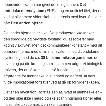
neurovidenskaben har givet det et eget navn:
Det
enteriske nervesystem
(ENS) – og en uofficiel titel, der er
ved at blive mere videnskabeligt præcis med hvert årti, der
går:
Den anden hjerne
.
Det andet hjerne taler ikke. Det producerer ikke tanker i
den sproglige og bevidste forstand, du associerer med
kognitiv aktivitet. Men det kommunikerer konstant – med dit
primære hjerne, med dit immunsystem, med dit endokrine
system og med de ca.
38 billioner mikroorganismer
, der
lever i og på din krop, og som tilsammen udgør et biologisk
univers, der er så komplekst, så individuelt og så
afgørende for menneskelig sundhed og adfærd, at dets
fulde implikationer fortsat er ved at gå op for videnskaben.
Det er en revolution i forståelsen af, hvad et menneske er –
og den sker ikke i neurologiske scanningslaboratorier eller
filosofiske akademier. Den sker i tarmene.