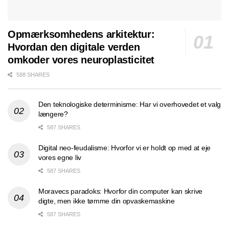
Opmærksomhedens arkitektur:
Hvordan den digitale verden
omkoder vores neuroplasticitet
588 SHARES
Den teknologiske determinisme: Har vi overhovedet et valg
længere?
587 SHARES
Digital neo-feudalisme: Hvorfor vi er holdt op med at eje
vores egne liv
587 SHARES
Moravecs paradoks: Hvorfor din computer kan skrive
digte, men ikke tømme din opvaskemaskine
587 SHARES