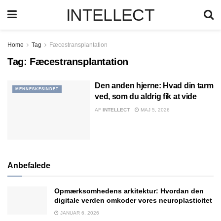
INTELLECT
Home
Tag
Fæcestransplantation
Tag:
Fæcestransplantation
Den anden hjerne: Hvad din tarm
MENNESKESINDET
ved, som du aldrig fik at vide
AF
INTELLECT
MAJ 5, 2026
Anbefalede
Opmærksomhedens arkitektur: Hvordan den
digitale verden omkoder vores neuroplasticitet
JANUAR 6, 2026