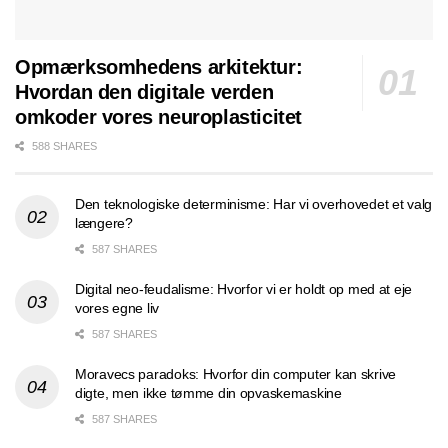
Opmærksomhedens arkitektur:
Hvordan den digitale verden
omkoder vores neuroplasticitet
588 SHARES
Den teknologiske determinisme: Har vi overhovedet et valg
længere?
587 SHARES
Digital neo-feudalisme: Hvorfor vi er holdt op med at eje
vores egne liv
587 SHARES
Moravecs paradoks: Hvorfor din computer kan skrive
digte, men ikke tømme din opvaskemaskine
587 SHARES