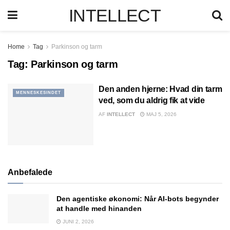
INTELLECT
Home
Tag
Parkinson og tarm
Tag:
Parkinson og tarm
Den anden hjerne: Hvad din tarm
MENNESKESINDET
ved, som du aldrig fik at vide
AF
INTELLECT
MAJ 5, 2026
Anbefalede
Den agentiske økonomi: Når AI-bots begynder
at handle med hinanden
JUNI 2, 2026