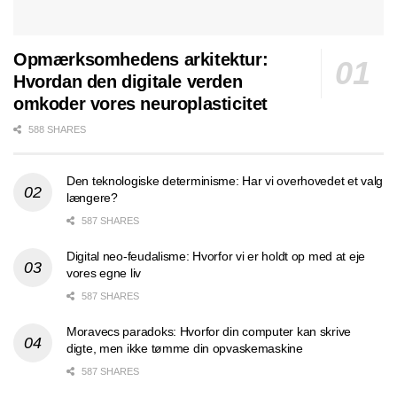
Opmærksomhedens arkitektur:
Hvordan den digitale verden
omkoder vores neuroplasticitet
588 SHARES
Den teknologiske determinisme: Har vi overhovedet et valg
længere?
587 SHARES
Digital neo-feudalisme: Hvorfor vi er holdt op med at eje
vores egne liv
587 SHARES
Moravecs paradoks: Hvorfor din computer kan skrive
digte, men ikke tømme din opvaskemaskine
587 SHARES