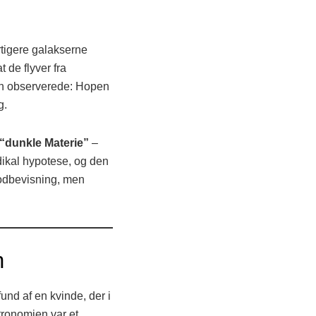
rtigere galakserne
 de flyver fra
n observerede: Hopen
g.
“dunkle Materie”
–
dikal hypotese, og den
modbevisning, men
n
und af en kvinde, der i
tronomien var et