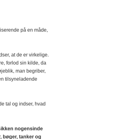
iliserende på en måde,
er, at de er virkelige.
e, forlod sin kilde, da
øjeblik, man begriber,
 en tilsyneladende
de tal og indser, hvad
fysikken nogensinde
, bøger, tanker og