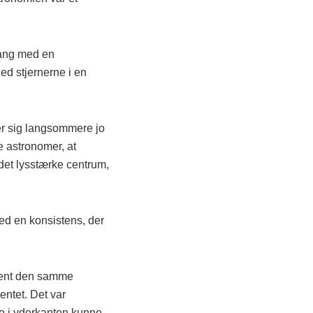
gang med en
ed stjernerne i en
er sig langsommere jo
e astronomer, at
 det lysstærke centrum,
med en konsistens, der
rent den samme
entet. Det var
ne i yderkanten kunne