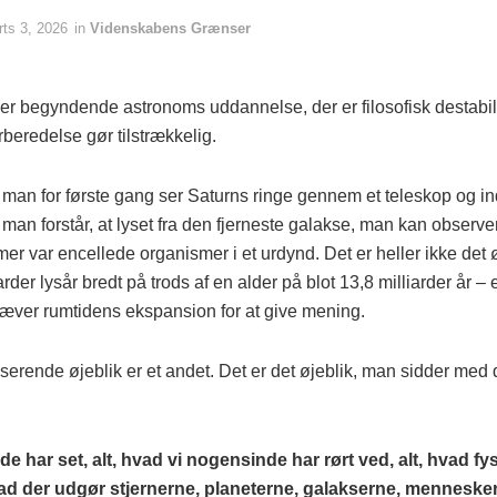
ts 3, 2026
in
Videnskabens Grænser
hver begyndende astronoms uddannelse, der er filosofisk destab
eredelse gør tilstrækkelig.
, man for første gang ser Saturns ringe gennem et teleskop og inds
, man forstår, at lyset fra den fjerneste galakse, man kan observer
er var encellede organismer i et urdynd. Det er heller ikke det 
iarder lysår bredt på trods af en alder på blot 13,8 milliarder år –
ræver rumtidens ekspansion for at give mening.
serende øjeblik er et andet. Det er det øjeblik, man sidder med 
de har set, alt, hvad vi nogensinde har rørt ved, alt, hvad 
vad der udgør stjernerne, planeterne, galakserne, mennesker