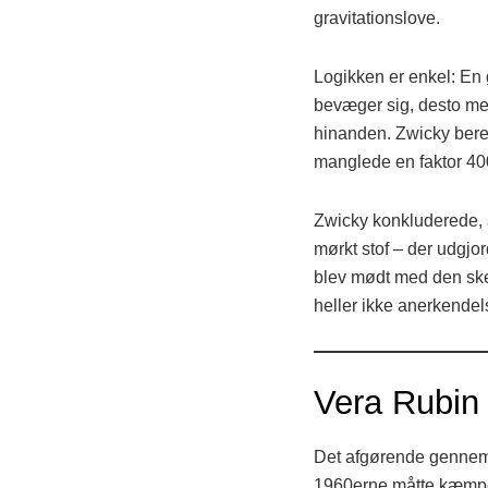
gravitationslove.
Logikken er enkel: En 
bevæger sig, desto mere
hinanden. Zwicky be
manglede en faktor 40
Zwicky konkluderede, a
mørkt stof – der udgj
blev mødt med den ske
heller ikke anerkendelse
Vera Rubin 
Det afgørende gennembr
1960erne måtte kæmpe f