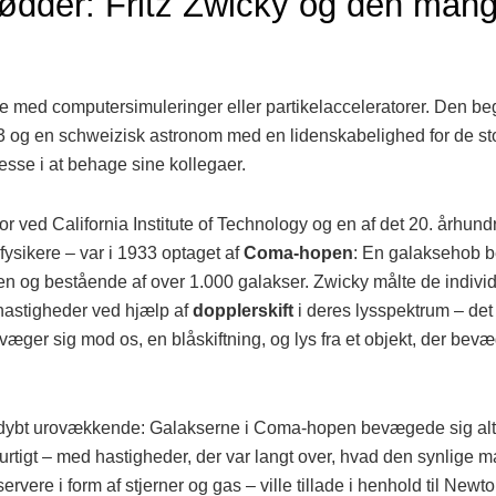
rødder: Fritz Zwicky og den man
ke med computersimuleringer eller partikelacceleratorer. Den b
33 og en schweizisk astronom med en lidenskabelighed for de s
esse i at behage sine kollegaer.
or ved California Institute of Technology og en af det 20. århun
fysikere – var i 1933 optaget af
Coma-hopen
: En galaksehob b
rden og bestående af over 1.000 galakser. Zwicky målte de indivi
hastigheder ved hjælp af
dopplerskift
i deres lysspektrum – det
bevæger sig mod os, en blåskiftning, og lys fra et objekt, der bevæ
 dybt urovækkende: Galakserne i Coma-hopen bevægede sig alt for 
 hurtigt – med hastigheder, der var langt over, hvad den synlige 
ere i form af stjerner og gas – ville tillade i henhold til Newt