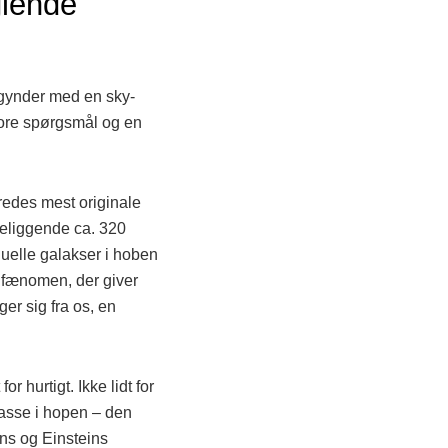
glende
egynder med en sky-
tore spørgsmål og en
dredes mest originale
eliggende ca. 320
duelle galakser i hoben
 fænomen, der giver
ger sig fra os, en
hurtigt. Ikke lidt for
masse i hopen – den
ons og Einsteins