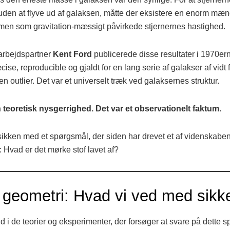
 uden at flyve ud af galaksen, måtte der eksistere en enorm mæ
 men som gravitation-mæssigt påvirkede stjernernes hastighed.
rbejdspartner
Kent Ford
publicerede disse resultater i 1970er
cise, reproducible og gjaldt for en lang serie af galakser af vidt 
 en outlier. Det var et universelt træk ved galaksernes struktur.
n teoretisk nysgerrighed. Det var et observationelt faktum.
ysikken med et spørgsmål, der siden har drevet et af videnskaben
Hvad er det mørke stof lavet af?
 geometri: Hvad vi ved med sikk
 i de teorier og eksperimenter, der forsøger at svare på dette sp