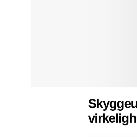
Skyggeun
virkelig