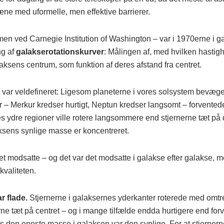
 med uformelle, men effektive barrierer.
en ved Carnegie Institution of Washington – var i 1970erne i 
ng af
galakserotationskurver
: Målingen af, med hvilken hastigh
aksens centrum, som funktion af deres afstand fra centret.
t var veldefineret: Ligesom planeterne i vores solsystem bevæg
r – Merkur kredser hurtigt, Neptun kredser langsomt – forvented
es ydre regioner ville rotere langsommere end stjernerne tæt på
ksens synlige masse er koncentreret.
det modsatte – og det var det modsatte i galakse efter galakse, 
akvaliteten.
r flade.
Stjernerne i galaksernes yderkanter roterede med omt
ne tæt på centret – og i mange tilfælde endda hurtigere end forv
is den eneste masse i galaksen var den synlige. For at stjerner