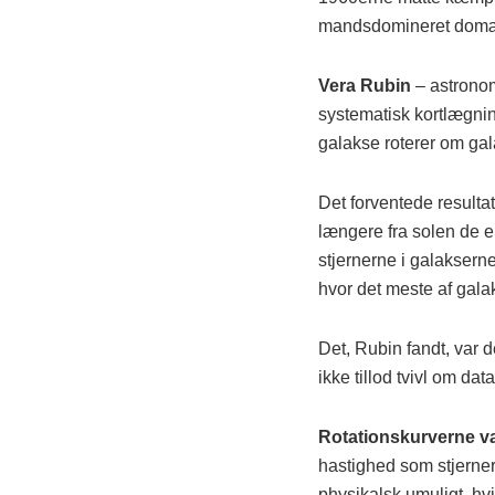
mandsdomineret domæne
Vera Rubin
– astronom
systematisk kortlægni
galakse roterer om gal
Det forventede resulta
længere fra solen de e
stjernerne i galaksern
hvor det meste af gala
Det, Rubin fandt, var 
ikke tillod tvivl om dat
Rotationskurverne va
hastighed som stjerner
physikalsk umuligt, hv