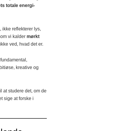
ts totale energi-
ikke reflekterer lys,
som vi kalder
mørkt
i ikke ved, hvad det er.
n fundamental,
itiøse, kreative og
l at studere det, om de
t sige at forske i