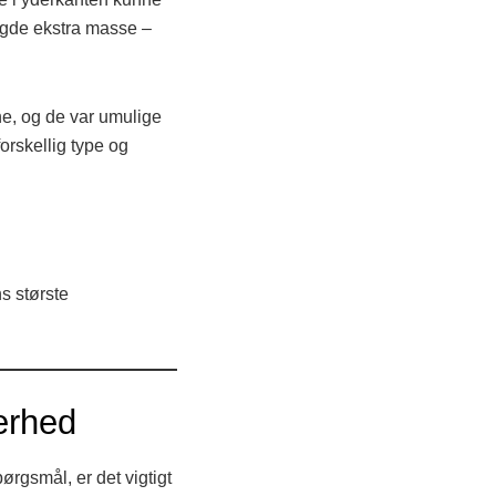
ngde ekstra masse –
ne, og de var umulige
forskellig type og
s største
erhed
ørgsmål, er det vigtigt