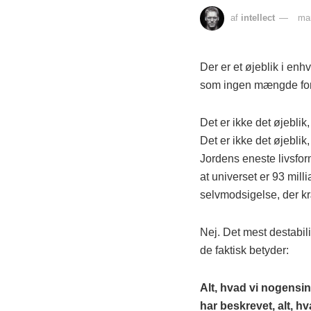
af
intellect
mar
Der er et øjeblik i en
som ingen mængde forb
Det er ikke det øjeblik
Det er ikke det øjeblik
Jordens eneste livsform
at universet er 93 mill
selvmodsigelse, der k
Nej. Det mest destabili
de faktisk betyder:
Alt, hvad vi nogensin
har beskrevet, alt, h