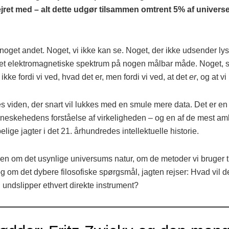
vejret med – alt dette udgør tilsammen omtrent 5% af universe
get andet. Noget, vi ikke kan se. Noget, der ikke udsender lys, 
det elektromagnetiske spektrum på nogen målbar måde. Noget, 
ikke fordi vi ved, hvad det er, men fordi vi ved, at det
er
, og at v
res viden, der snart vil lukkes med en smule mere data. Det er e
nneskehedens forståelse af virkeligheden – og en af de mest amb
lige jagter i det 21. århundredes intellektuelle historie.
rien om det usynlige universums natur, om de metoder vi bruger ti
 og om det dybere filosofiske spørgsmål, jagten rejser: Hvad vil de
on undslipper ethvert direkte instrument?