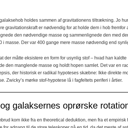
galaksehob holdes sammen af gravitationens tiltrækning. Jo hu
 gravitationskraft er nødvendig for at holde dem i hob fremfor at
regnede den nødvendige masse og sammenlignede den med de
0 i masse. Der var 400 gange mere masse nødvendig end synli
t der måtte eksistere en form for usynlig stof – hvad han kaldte
orde den manglende masse og holdt hopen samlet. Det var en ra
psis, der historisk er radikal hypoteses skæbne: Ikke direkte 
. Zwicky’s mørke stof-hypotese lå i fagfeltets periferi i årtier.
og galaksernes oprørske rotatio
ud kom ikke fra en theoretical deduktion, men fra et empirisk f
or adgang til de store teleskoper på en tid, da det meste af as