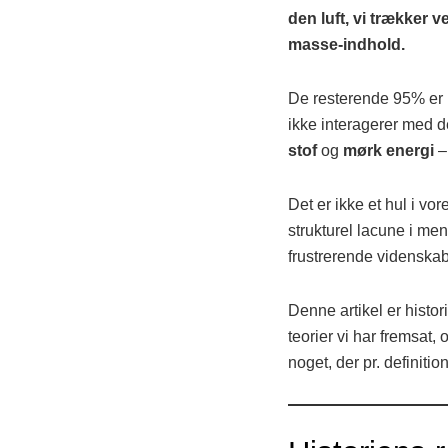
den luft, vi trækker 
masse-indhold.
De resterende 95% er no
ikke interagerer med 
stof
og
mørk energi
– 
Det er ikke et hul i vo
strukturel lacune i me
frustrerende videnskabe
Denne artikel er histo
teorier vi har fremsat,
noget, der pr. definiti