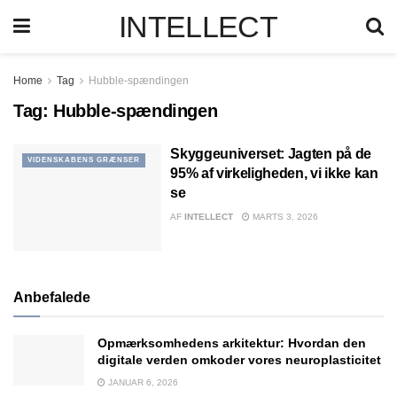
INTELLECT
Home
Tag
Hubble-spændingen
Tag:
Hubble-spændingen
Skyggeuniverset: Jagten på de
VIDENSKABENS GRÆNSER
95% af virkeligheden, vi ikke kan
se
AF
INTELLECT
MARTS 3, 2026
Anbefalede
Opmærksomhedens arkitektur: Hvordan den
digitale verden omkoder vores neuroplasticitet
JANUAR 6, 2026