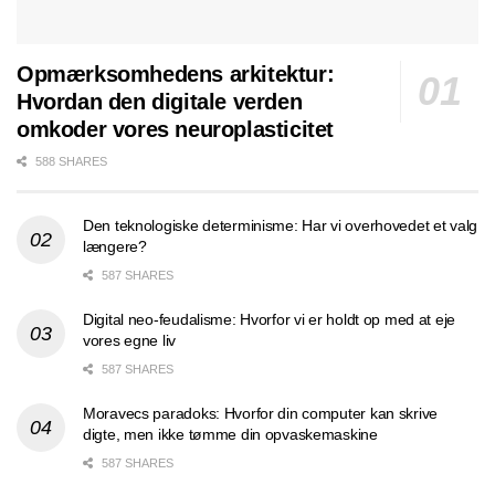
Opmærksomhedens arkitektur:
Hvordan den digitale verden
omkoder vores neuroplasticitet
588 SHARES
Den teknologiske determinisme: Har vi overhovedet et valg
længere?
587 SHARES
Digital neo-feudalisme: Hvorfor vi er holdt op med at eje
vores egne liv
587 SHARES
Moravecs paradoks: Hvorfor din computer kan skrive
digte, men ikke tømme din opvaskemaskine
587 SHARES