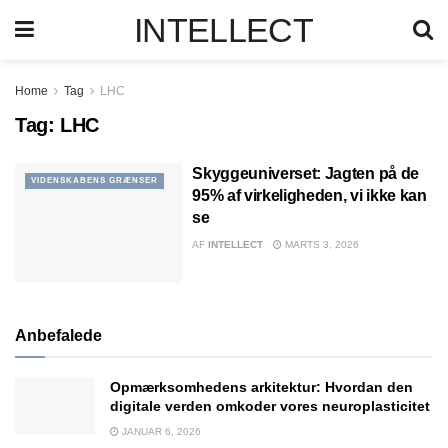
INTELLECT
Home
Tag
LHC
Tag:
LHC
Skyggeuniverset: Jagten på de
VIDENSKABENS GRÆNSER
95% af virkeligheden, vi ikke kan
se
AF
INTELLECT
MARTS 3, 2026
Anbefalede
Opmærksomhedens arkitektur: Hvordan den
digitale verden omkoder vores neuroplasticitet
JANUAR 6, 2026