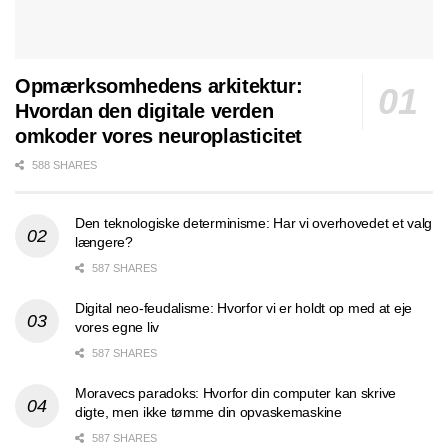
Opmærksomhedens arkitektur:
Hvordan den digitale verden
omkoder vores neuroplasticitet
588 SHARES
Den teknologiske determinisme: Har vi overhovedet et valg
længere?
587 SHARES
Digital neo-feudalisme: Hvorfor vi er holdt op med at eje
vores egne liv
587 SHARES
Moravecs paradoks: Hvorfor din computer kan skrive
digte, men ikke tømme din opvaskemaskine
587 SHARES