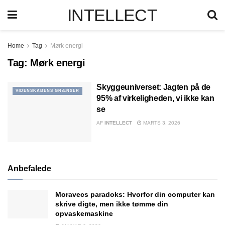
INTELLECT
Home
Tag
Mørk energi
Tag:
Mørk energi
Skyggeuniverset: Jagten på de
VIDENSKABENS GRÆNSER
95% af virkeligheden, vi ikke kan
se
AF
INTELLECT
MARTS 3, 2026
Anbefalede
Moravecs paradoks: Hvorfor din computer kan
skrive digte, men ikke tømme din
opvaskemaskine