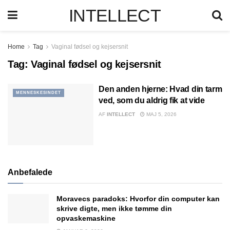
INTELLECT
Home
Tag
Vaginal fødsel og kejsersnit
Tag:
Vaginal fødsel og kejsersnit
Den anden hjerne: Hvad din tarm
MENNESKESINDET
ved, som du aldrig fik at vide
AF
INTELLECT
MAJ 5, 2026
Anbefalede
Moravecs paradoks: Hvorfor din computer kan
skrive digte, men ikke tømme din
opvaskemaskine