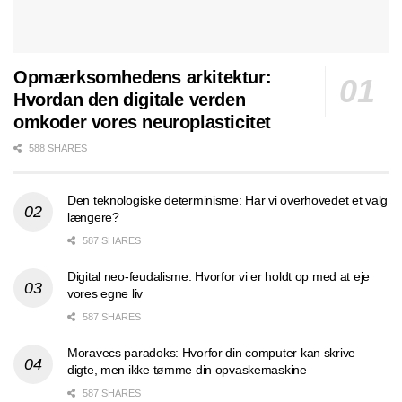
Opmærksomhedens arkitektur:
Hvordan den digitale verden
omkoder vores neuroplasticitet
588 SHARES
Den teknologiske determinisme: Har vi overhovedet et valg
længere?
587 SHARES
Digital neo-feudalisme: Hvorfor vi er holdt op med at eje
vores egne liv
587 SHARES
Moravecs paradoks: Hvorfor din computer kan skrive
digte, men ikke tømme din opvaskemaskine
587 SHARES