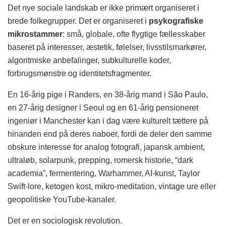
Det nye sociale landskab er ikke primært organiseret i
brede folkegrupper. Det er organiseret i
psykografiske
mikrostammer
: små, globale, ofte flygtige fællesskaber
baseret på interesser, æstetik, følelser, livsstilsmarkører,
algoritmiske anbefalinger, subkulturelle koder,
forbrugsmønstre og identitetsfragmenter.
En 16-årig pige i Randers, en 38-årig mand i São Paulo,
en 27-årig designer i Seoul og en 61-årig pensioneret
ingeniør i Manchester kan i dag være kulturelt tættere på
hinanden end på deres naboer, fordi de deler den samme
obskure interesse for analog fotografi, japansk ambient,
ultraløb, solarpunk, prepping, romersk historie, “dark
academia”, fermentering, Warhammer, AI-kunst, Taylor
Swift-lore, ketogen kost, mikro-meditation, vintage ure eller
geopolitiske YouTube-kanaler.
Det er en sociologisk revolution.