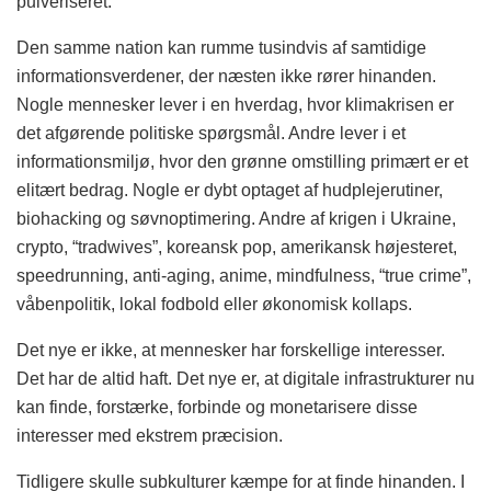
pulveriseret.
Den samme nation kan rumme tusindvis af samtidige
informationsverdener, der næsten ikke rører hinanden.
Nogle mennesker lever i en hverdag, hvor klimakrisen er
det afgørende politiske spørgsmål. Andre lever i et
informationsmiljø, hvor den grønne omstilling primært er et
elitært bedrag. Nogle er dybt optaget af hudplejerutiner,
biohacking og søvnoptimering. Andre af krigen i Ukraine,
crypto, “tradwives”, koreansk pop, amerikansk højesteret,
speedrunning, anti-aging, anime, mindfulness, “true crime”,
våbenpolitik, lokal fodbold eller økonomisk kollaps.
Det nye er ikke, at mennesker har forskellige interesser.
Det har de altid haft. Det nye er, at digitale infrastrukturer nu
kan finde, forstærke, forbinde og monetarisere disse
interesser med ekstrem præcision.
Tidligere skulle subkulturer kæmpe for at finde hinanden. I