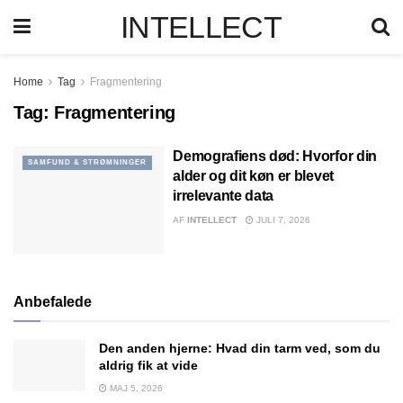
INTELLECT
Home
Tag
Fragmentering
Tag:
Fragmentering
Demografiens død: Hvorfor din
SAMFUND & STRØMNINGER
alder og dit køn er blevet
irrelevante data
AF
INTELLECT
JULI 7, 2026
Anbefalede
Den anden hjerne: Hvad din tarm ved, som du
aldrig fik at vide
MAJ 5, 2026