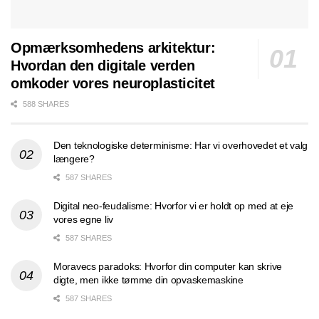
Opmærksomhedens arkitektur:
Hvordan den digitale verden
omkoder vores neuroplasticitet
588 SHARES
Den teknologiske determinisme: Har vi overhovedet et valg
længere?
587 SHARES
Digital neo-feudalisme: Hvorfor vi er holdt op med at eje
vores egne liv
587 SHARES
Moravecs paradoks: Hvorfor din computer kan skrive
digte, men ikke tømme din opvaskemaskine
587 SHARES