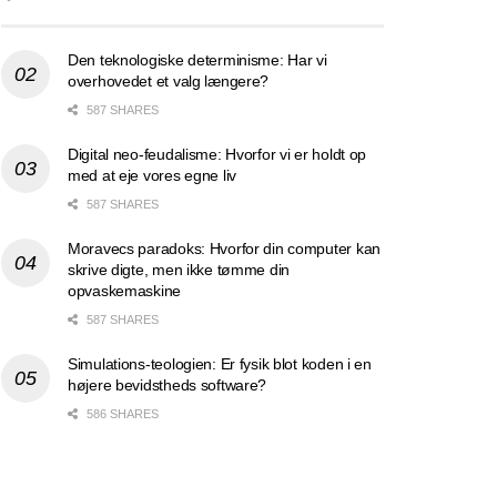
Den teknologiske determinisme: Har vi
overhovedet et valg længere?
587 SHARES
Digital neo-feudalisme: Hvorfor vi er holdt op
med at eje vores egne liv
587 SHARES
Moravecs paradoks: Hvorfor din computer kan
skrive digte, men ikke tømme din
opvaskemaskine
587 SHARES
Simulations-teologien: Er fysik blot koden i en
højere bevidstheds software?
586 SHARES