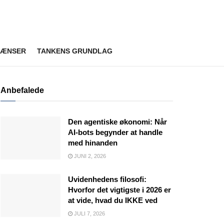
RÆNSER
TANKENS GRUNDLAG
Anbefalede
Den agentiske økonomi: Når
AI-bots begynder at handle
med hinanden
JUNI 2, 2026
Uvidenhedens filosofi:
Hvorfor det vigtigste i 2026 er
at vide, hvad du IKKE ved
JULI 7, 2026