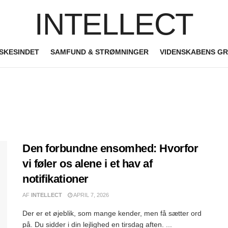
INTELLECT
SKESINDET
SAMFUND & STRØMNINGER
VIDENSKABENS G
Den forbundne ensomhed: Hvorfor
vi føler os alene i et hav af
notifikationer
AF
INTELLECT
APRIL 7, 2026
Der er et øjeblik, som mange kender, men få sætter ord
på. Du sidder i din lejlighed en tirsdag aften. ...