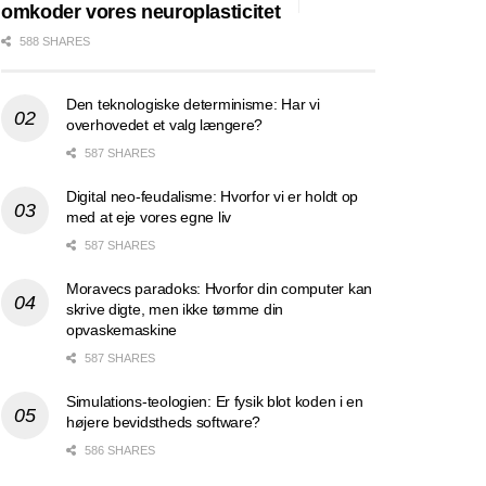
omkoder vores neuroplasticitet
588 SHARES
Den teknologiske determinisme: Har vi
overhovedet et valg længere?
587 SHARES
Digital neo-feudalisme: Hvorfor vi er holdt op
med at eje vores egne liv
587 SHARES
Moravecs paradoks: Hvorfor din computer kan
skrive digte, men ikke tømme din
opvaskemaskine
587 SHARES
Simulations-teologien: Er fysik blot koden i en
højere bevidstheds software?
586 SHARES