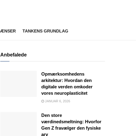
RÆNSER
TANKENS GRUNDLAG
Anbefalede
Opmærksomhedens
arkitektur: Hvordan den
digitale verden omkoder
vores neuroplasticitet
JANUAR 6, 2026
Den store
værdinedsmeltning: Hvorfor
Gen Z fravælger den fysiske
arv