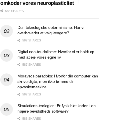
omkoder vores neuroplasticitet
588 SHARES
Den teknologiske determinisme: Har vi
overhovedet et valg længere?
587 SHARES
Digital neo-feudalisme: Hvorfor vi er holdt op
med at eje vores egne liv
587 SHARES
Moravecs paradoks: Hvorfor din computer kan
skrive digte, men ikke tømme din
opvaskemaskine
587 SHARES
Simulations-teologien: Er fysik blot koden i en
højere bevidstheds software?
586 SHARES