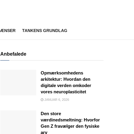
RÆNSER
TANKENS GRUNDLAG
Anbefalede
Opmærksomhedens
arkitektur: Hvordan den
digitale verden omkoder
vores neuroplasticitet
JANUAR 6, 2026
Den store
værdinedsmeltning: Hvorfor
Gen Z fravælger den fysiske
arv