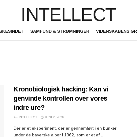
INTELLECT
SKESINDET
SAMFUND & STRØMNINGER
VIDENSKABENS G
Kronobiologisk hacking: Kan vi
genvinde kontrollen over vores
indre ure?
AF
INTELLECT
JUNI 2, 2026
Der er et eksperiment, der er gennemført i en bunker
under de bayerske alper i 1962, som er et af ...