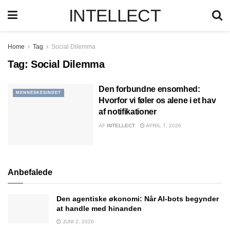
INTELLECT
Home
Tag
Social Dilemma
Tag:
Social Dilemma
Den forbundne ensomhed:
MENNESKESINDET
Hvorfor vi føler os alene i et hav
af notifikationer
AF
INTELLECT
APRIL 7, 2026
Anbefalede
Den agentiske økonomi: Når AI-bots begynder
at handle med hinanden
JUNI 2, 2026