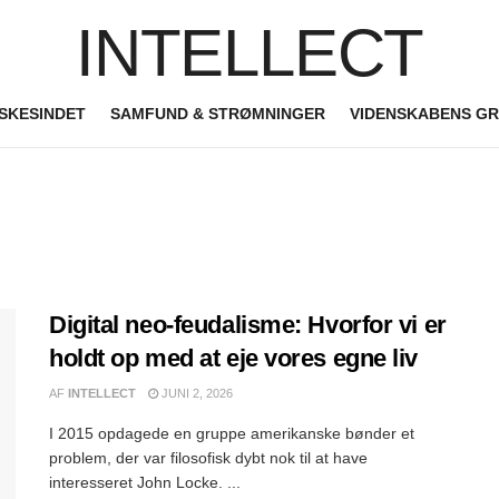
INTELLECT
SKESINDET
SAMFUND & STRØMNINGER
VIDENSKABENS G
Digital neo-feudalisme: Hvorfor vi er
holdt op med at eje vores egne liv
AF
INTELLECT
JUNI 2, 2026
I 2015 opdagede en gruppe amerikanske bønder et
problem, der var filosofisk dybt nok til at have
interesseret John Locke. ...