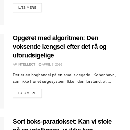
DETAILS
LÆS MERE
Opgøret med algoritmen: Den
voksende længsel efter det rå og
uforudsigelige
AF
INTELLECT
APRIL 7, 2026
Der er en boghandel på en smal sidegade i København,
som ikke har et søgesystem. Ikke i den forstand, at ...
DETAILS
LÆS MERE
Sort boks-paradokset: Kan vi stole