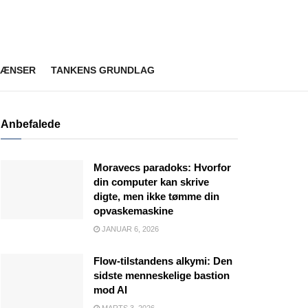
RÆNSER
TANKENS GRUNDLAG
Anbefalede
Moravecs paradoks: Hvorfor
din computer kan skrive
digte, men ikke tømme din
opvaskemaskine
JANUAR 6, 2026
Flow-tilstandens alkymi: Den
sidste menneskelige bastion
mod AI