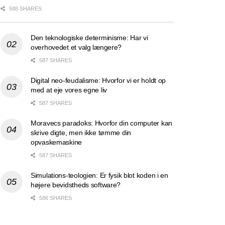
588 SHARES
Den teknologiske determinisme: Har vi
overhovedet et valg længere?
587 SHARES
Digital neo-feudalisme: Hvorfor vi er holdt op
med at eje vores egne liv
587 SHARES
Moravecs paradoks: Hvorfor din computer kan
skrive digte, men ikke tømme din
opvaskemaskine
587 SHARES
Simulations-teologien: Er fysik blot koden i en
højere bevidstheds software?
586 SHARES