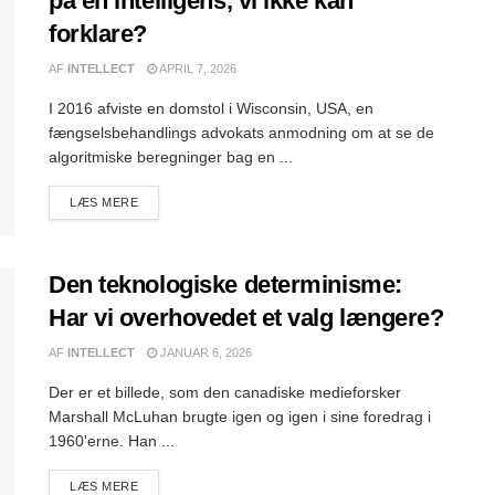
på en intelligens, vi ikke kan
forklare?
AF
INTELLECT
APRIL 7, 2026
I 2016 afviste en domstol i Wisconsin, USA, en
fængselsbehandlings advokats anmodning om at se de
algoritmiske beregninger bag en ...
DETAILS
LÆS MERE
Den teknologiske determinisme:
Har vi overhovedet et valg længere?
AF
INTELLECT
JANUAR 6, 2026
Der er et billede, som den canadiske medieforsker
Marshall McLuhan brugte igen og igen i sine foredrag i
1960'erne. Han ...
DETAILS
LÆS MERE