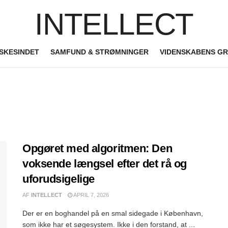
INTELLECT
SKESINDET
SAMFUND & STRØMNINGER
VIDENSKABENS G
Opgøret med algoritmen: Den
voksende længsel efter det rå og
uforudsigelige
AF
INTELLECT
APRIL 7, 2026
Der er en boghandel på en smal sidegade i København,
som ikke har et søgesystem. Ikke i den forstand, at ...