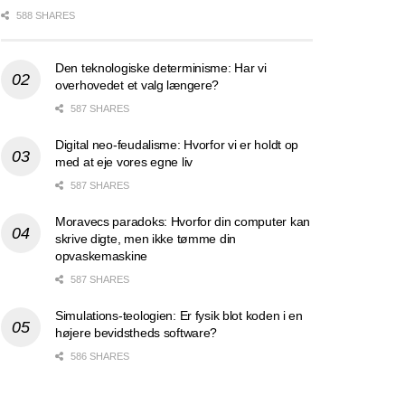
588 SHARES
Den teknologiske determinisme: Har vi
overhovedet et valg længere?
587 SHARES
Digital neo-feudalisme: Hvorfor vi er holdt op
med at eje vores egne liv
587 SHARES
Moravecs paradoks: Hvorfor din computer kan
skrive digte, men ikke tømme din
opvaskemaskine
587 SHARES
Simulations-teologien: Er fysik blot koden i en
højere bevidstheds software?
586 SHARES