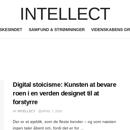
INTELLECT
SKESINDET
SAMFUND & STRØMNINGER
VIDENSKABENS G
Digital stoicisme: Kunsten at bevare
roen i en verden designet til at
forstyrre
AF
INTELLECT
APRIL 7, 2026
Der er et øjeblik, som de fleste kender – og som næsten
ingen taler åbent om, fordi det er for ...