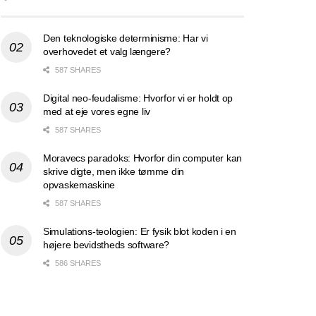
Den teknologiske determinisme: Har vi
overhovedet et valg længere?
587 SHARES
Digital neo-feudalisme: Hvorfor vi er holdt op
med at eje vores egne liv
587 SHARES
Moravecs paradoks: Hvorfor din computer kan
skrive digte, men ikke tømme din
opvaskemaskine
587 SHARES
Simulations-teologien: Er fysik blot koden i en
højere bevidstheds software?
586 SHARES