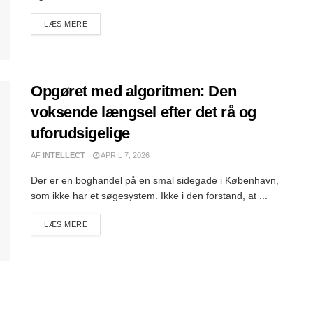
DETAILS
LÆS MERE
Opgøret med algoritmen: Den
voksende længsel efter det rå og
uforudsigelige
AF
INTELLECT
APRIL 7, 2026
Der er en boghandel på en smal sidegade i København,
som ikke har et søgesystem. Ikke i den forstand, at ...
DETAILS
LÆS MERE