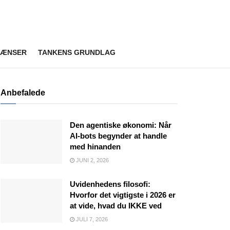
RÆNSER
TANKENS GRUNDLAG
Anbefalede
Den agentiske økonomi: Når
AI-bots begynder at handle
med hinanden
JUNI 2, 2026
Uvidenhedens filosofi:
Hvorfor det vigtigste i 2026 er
at vide, hvad du IKKE ved
JULI 7, 2026