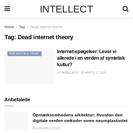
INTELLECT
Home
Tag
Dead internet theory
Tag:
Dead internet theory
Internet-spøgelser: Lever vi
DEN DIGITALE FRONT
allerede i en verden af syntetisk
kultur?
AF
INTELLECT
MARTS 3, 2026
Anbefalede
Opmærksomhedens arkitektur: Hvordan den
digitale verden omkoder vores neuroplasticitet
JANUAR 6, 2026