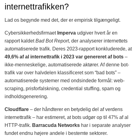
internettrafikken?
Lad os begynde med det, der er empirisk tilgængeligt.
Cybersikkerhedsfirmaet
Imperva
udgiver hvert år en
rapport kaldet
Bad Bot Report
, der analyserer internettets
automatiserede trafik. Deres 2023-rapport konkluderede, at
49,6% af al internettrafik i 2023 var genereret af bots
–
ikke-menneskelige, automatiserede aktører. Af denne bot-
trafik var over halvdelen klassificeret som “bad bots” –
automatiserede systemer med ondsindede formål: web-
scraping, prisforfalskning, credential stuffing, spam og
indholdsgenerering.
Cloudflare
– der håndterer en betydelig del af verdens
internettrafik – har estimeret, at bots udgør op til 47% af al
HTTP-trafik.
Barracuda Networks
har i separate analyser
fundet endnu højere andele i bestemte sektorer.