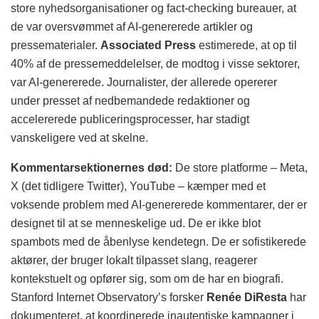
store nyhedsorganisationer og fact-checking bureauer, at
de var oversvømmet af AI-genererede artikler og
pressematerialer.
Associated Press
estimerede, at op til
40% af de pressemeddelelser, de modtog i visse sektorer,
var AI-genererede. Journalister, der allerede opererer
under presset af nedbemandede redaktioner og
accelererede publiceringsprocesser, har stadigt
vanskeligere ved at skelne.
Kommentarsektionernes død:
De store platforme – Meta,
X (det tidligere Twitter), YouTube – kæmper med et
voksende problem med AI-genererede kommentarer, der er
designet til at se menneskelige ud. De er ikke blot
spambots med de åbenlyse kendetegn. De er sofistikerede
aktører, der bruger lokalt tilpasset slang, reagerer
kontekstuelt og opfører sig, som om de har en biografi.
Stanford Internet Observatory’s forsker
Renée DiResta
har
dokumenteret, at koordinerede inautentiske kampagner i