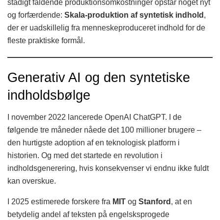
stadigt faldende produktionsomkostninger opstår noget nyt
og forfærdende:
Skala-produktion af syntetisk indhold
,
der er uadskillelig fra menneskeproduceret indhold for de
fleste praktiske formål.
Generativ AI og den syntetiske
indholdsbølge
I november 2022 lancerede OpenAI ChatGPT. I de
følgende tre måneder nåede det 100 millioner brugere –
den hurtigste adoption af en teknologisk platform i
historien. Og med det startede en revolution i
indholdsgenerering, hvis konsekvenser vi endnu ikke fuldt
kan overskue.
I 2025 estimerede forskere fra
MIT
og
Stanford
, at en
betydelig andel af teksten på engelsksprogede