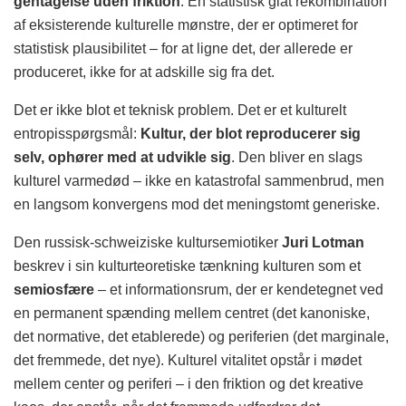
gentagelse uden friktion
: En statistisk glat rekombination
af eksisterende kulturelle mønstre, der er optimeret for
statistisk plausibilitet – for at ligne det, der allerede er
produceret, ikke for at adskille sig fra det.
Det er ikke blot et teknisk problem. Det er et kulturelt
entropisspørgsmål:
Kultur, der blot reproducerer sig
selv, ophører med at udvikle sig
. Den bliver en slags
kulturel varmedød – ikke en katastrofal sammenbrud, men
en langsom konvergens mod det meningstomt generiske.
Den russisk-schweiziske kultursemiotiker
Juri Lotman
beskrev i sin kulturteoretiske tænkning kulturen som et
semiosfære
– et informationsrum, der er kendetegnet ved
en permanent spænding mellem centret (det kanoniske,
det normative, det etablerede) og periferien (det marginale,
det fremmede, det nye). Kulturel vitalitet opstår i mødet
mellem center og periferi – i den friktion og det kreative