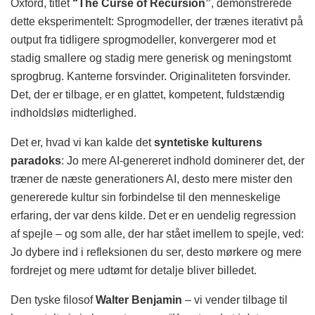
Oxford, titlet
“The Curse of Recursion”
, demonstrerede
dette eksperimentelt: Sprogmodeller, der trænes iterativt på
output fra tidligere sprogmodeller, konvergerer mod et
stadig smallere og stadig mere generisk og meningstomt
sprogbrug. Kanterne forsvinder. Originaliteten forsvinder.
Det, der er tilbage, er en glattet, kompetent, fuldstændig
indholdsløs midterlighed.
Det er, hvad vi kan kalde det
syntetiske kulturens
paradoks
: Jo mere AI-genereret indhold dominerer det, der
træner de næste generationers AI, desto mere mister den
genererede kultur sin forbindelse til den menneskelige
erfaring, der var dens kilde. Det er en uendelig regression
af spejle – og som alle, der har stået imellem to spejle, ved:
Jo dybere ind i refleksionen du ser, desto mørkere og mere
fordrejet og mere udtømt for detalje bliver billedet.
Den tyske filosof
Walter Benjamin
– vi vender tilbage til