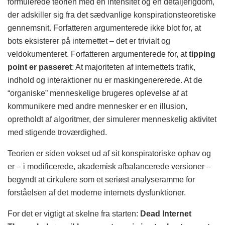
formulerede teorien med en intensitet og en detaljerigdom,
der adskiller sig fra det sædvanlige konspirationsteoretiske
gennemsnit. Forfatteren argumenterede ikke blot for, at
bots eksisterer på internettet – det er trivialt og
veldokumenteret. Forfatteren argumenterede for, at
tipping
point er passeret
: At majoriteten af internettets trafik,
indhold og interaktioner nu er maskingenererede. At de
“organiske” menneskelige brugeres oplevelse af at
kommunikere med andre mennesker er en illusion,
opretholdt af algoritmer, der simulerer menneskelig aktivitet
med stigende troværdighed.
Teorien er siden vokset ud af sit konspiratoriske ophav og
er – i modificerede, akademisk afbalancerede versioner –
begyndt at cirkulere som et seriøst analyseramme for
forståelsen af det moderne internets dysfunktioner.
For det er vigtigt at skelne fra starten:
Dead Internet