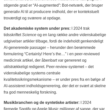
stigende grad er “AI-augmented”: Bot-netværk, der bruger
generativ AI til at producere indhold, der er kontekstuelt
troværdigt og sværere at opdage.
Det akademiske system under pres:
I 2024 trak
tidsskriftet
Science
og en lang række andre videnskabelige
udgivelser artikler tilbage, fordi de indeholdt genkendeligt
AI-genererede passager – herunder den berømmede
formulering “Certainly! Here’s the…” i en peer-reviewed
medicinsk artikel, der åbenbart var genereret og
utilstrækkeligt redigeret. Peer-review-systemet – det
videnskabelige systems centrale
kvalitetssikringsmekanisme – er under pres fra en bølge af
AI-assisteret indholdsgenerering, der det er svært at skelne
fra god menneskelig forskning.
Musikbranchen og de syntetiske artister:
I 2024
fjernede Spotify og Apple Music millioner af sange, der var