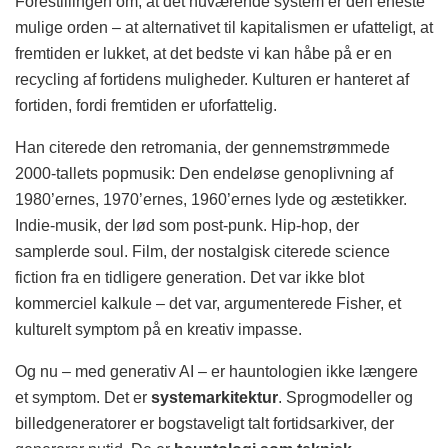
Forestillingen om, at det nuværende system er den eneste
mulige orden – at alternativet til kapitalismen er ufatteligt, at
fremtiden er lukket, at det bedste vi kan håbe på er en
recycling af fortidens muligheder. Kulturen er hanteret af
fortiden, fordi fremtiden er uforfattelig.
Han citerede den retromania, der gennemstrømmede
2000-tallets popmusik: Den endeløse genoplivning af
1980’ernes, 1970’ernes, 1960’ernes lyde og æstetikker.
Indie-musik, der lød som post-punk. Hip-hop, der
samplerde soul. Film, der nostalgisk citerede science
fiction fra en tidligere generation. Det var ikke blot
kommerciel kalkule – det var, argumenterede Fisher, et
kulturelt symptom på en kreativ impasse.
Og nu – med generativ AI – er hauntologien ikke længere
et symptom. Det er
systemarkitektur
. Sprogmodeller og
billedgeneratorer er bogstaveligt talt fortidsarkiver, der