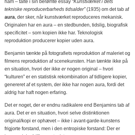
ham – talte i sin berømte essay
“Kunstværket i dets
tekniske reproducerbarheds tidsalder”
(1935) om det tab af
aura
, der sker, når kunstværket reproduceres mekanisk.
Originalen har en aura – en stedbunden, tidslig, biografisk
specificitet – som kopien ikke har. Teknologisk
reproduktion producerer kopier uden aura.
Benjamin tænkte på fotografiets reproduktion af maleriet og
filmens reproduktion af scenekunsten. Han tænkte ikke på
en situation, hvori der ikke
er
nogen original – hvori
“kulturen” er en statistisk rekombination af tidligere kopier,
genereret af et system, der ikke har nogen aura, fordi det
aldrig har haft nogen erfaring.
Det er noget, der er endnu radikalere end Benjamins tab af
aura. Det er en situation, hvori selve distinktionen
original/kopi er ophævet – ikke i avant-garde-kunstens
frigjorte forstand, men i den entropiske forstand: Der er