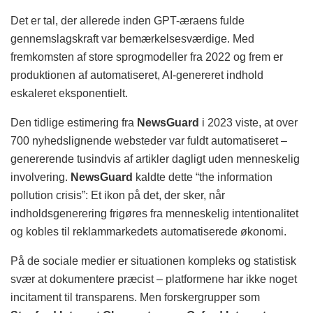
Det er tal, der allerede inden GPT-æraens fulde
gennemslagskraft var bemærkelsesværdige. Med
fremkomsten af store sprogmodeller fra 2022 og frem er
produktionen af automatiseret, AI-genereret indhold
eskaleret eksponentielt.
Den tidlige estimering fra
NewsGuard
i 2023 viste, at over
700 nyhedslignende websteder var fuldt automatiseret –
genererende tusindvis af artikler dagligt uden menneskelig
involvering.
NewsGuard
kaldte dette “the information
pollution crisis”: Et ikon på det, der sker, når
indholdsgenerering frigøres fra menneskelig intentionalitet
og kobles til reklammarkedets automatiserede økonomi.
På de sociale medier er situationen kompleks og statistisk
svær at dokumentere præcist – platformene har ikke noget
incitament til transparens. Men forskergrupper som