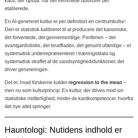
kaos, der opstår, når det fremmede udfordrer det
etablerede.
En AI-genereret kultur er per definition en centrumkultur:
Den er statistisk kalibreret til at producere det kanoniske,
det forventede, det gennemsnitlige. Periferien – det
avantgardistiske, det brudfladen, det genuint ufærdige – er
systematisk underrepræsenteret i træningstdata og
systematisk straffet af de sandsynlighedsfunktioner, der
driver genereringen.
Det er, hvad forskerne kalder
regression to the mean
–
men nu som kulturprincip: En kultur, der drives mod sin
statistiske midterlighed, mister de kantkompetencer, hvorfra
det nye altid springer.
Hauntologi: Nutidens indhold er