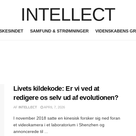
INTELLECT
SKESINDET
SAMFUND & STRØMNINGER
VIDENSKABENS G
Livets kildekode: Er vi ved at
redigere os selv ud af evolutionen?
AF
INTELLECT
APRIL 7, 2026
I november 2018 satte en kinesisk forsker sig ned foran
et videokamera i et laboratorium i Shenzhen og
annoncerede til ...