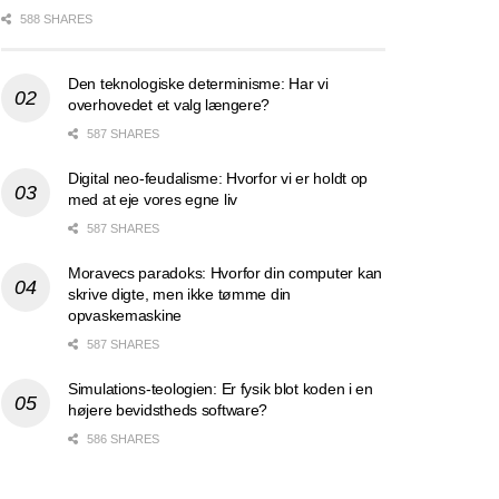
588 SHARES
Den teknologiske determinisme: Har vi
overhovedet et valg længere?
587 SHARES
Digital neo-feudalisme: Hvorfor vi er holdt op
med at eje vores egne liv
587 SHARES
Moravecs paradoks: Hvorfor din computer kan
skrive digte, men ikke tømme din
opvaskemaskine
587 SHARES
Simulations-teologien: Er fysik blot koden i en
højere bevidstheds software?
586 SHARES