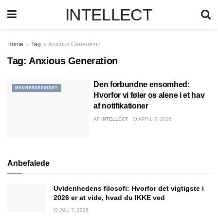
INTELLECT
Home
Tag
Anxious Generation
Tag:
Anxious Generation
Den forbundne ensomhed:
MENNESKESINDET
Hvorfor vi føler os alene i et hav
af notifikationer
AF
INTELLECT
APRIL 7, 2026
Anbefalede
Uvidenhedens filosofi: Hvorfor det vigtigste i
2026 er at vide, hvad du IKKE ved
JULI 7, 2026