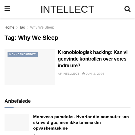
INTELLECT
Home
Tag
Why We Sleep
Tag:
Why We Sleep
Kronobiologisk hacking: Kan vi
MENNESKESINDET
genvinde kontrollen over vores
indre ure?
AF
INTELLECT
JUNI 2, 2026
Anbefalede
Moravecs paradoks: Hvorfor din computer kan
skrive digte, men ikke tømme din
opvaskemaskine