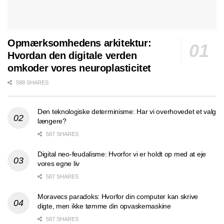
Opmærksomhedens arkitektur:
Hvordan den digitale verden
omkoder vores neuroplasticitet
588 SHARES
Den teknologiske determinisme: Har vi overhovedet et valg
længere?
587 SHARES
Digital neo-feudalisme: Hvorfor vi er holdt op med at eje
vores egne liv
587 SHARES
Moravecs paradoks: Hvorfor din computer kan skrive
digte, men ikke tømme din opvaskemaskine
587 SHARES