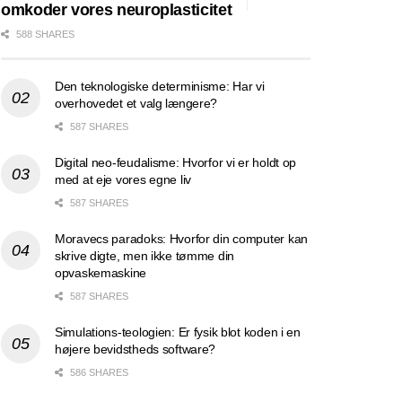
omkoder vores neuroplasticitet
588 SHARES
Den teknologiske determinisme: Har vi
overhovedet et valg længere?
587 SHARES
Digital neo-feudalisme: Hvorfor vi er holdt op
med at eje vores egne liv
587 SHARES
Moravecs paradoks: Hvorfor din computer kan
skrive digte, men ikke tømme din
opvaskemaskine
587 SHARES
Simulations-teologien: Er fysik blot koden i en
højere bevidstheds software?
586 SHARES