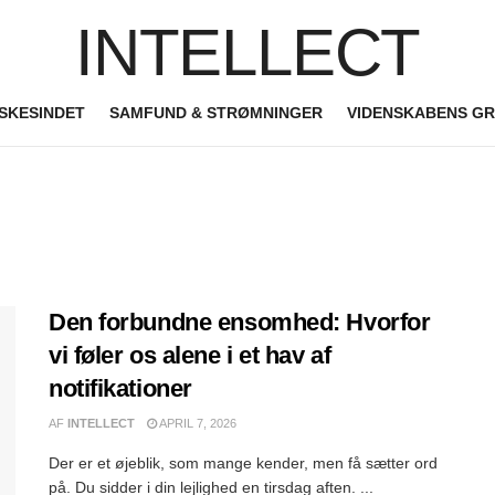
INTELLECT
SKESINDET
SAMFUND & STRØMNINGER
VIDENSKABENS G
Den forbundne ensomhed: Hvorfor
vi føler os alene i et hav af
notifikationer
AF
INTELLECT
APRIL 7, 2026
Der er et øjeblik, som mange kender, men få sætter ord
på. Du sidder i din lejlighed en tirsdag aften. ...