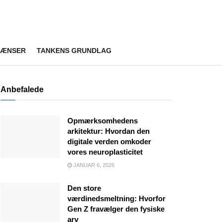
RÆNSER
TANKENS GRUNDLAG
Anbefalede
Opmærksomhedens
arkitektur: Hvordan den
digitale verden omkoder
vores neuroplasticitet
JANUAR 6, 2026
Den store
værdinedsmeltning: Hvorfor
Gen Z fravælger den fysiske
arv