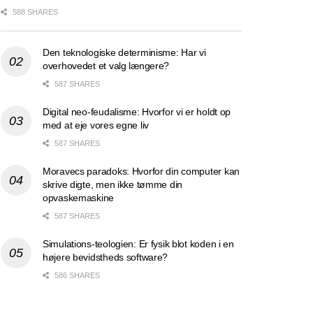
588 SHARES
Den teknologiske determinisme: Har vi
overhovedet et valg længere?
587 SHARES
Digital neo-feudalisme: Hvorfor vi er holdt op
med at eje vores egne liv
587 SHARES
Moravecs paradoks: Hvorfor din computer kan
skrive digte, men ikke tømme din
opvaskemaskine
587 SHARES
Simulations-teologien: Er fysik blot koden i en
højere bevidstheds software?
586 SHARES