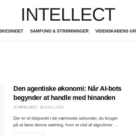
INTELLECT
SKESINDET
SAMFUND & STRØMNINGER
VIDENSKABENS G
Den agentiske økonomi: Når AI-bots
begynder at handle med hinanden
AF
INTELLECT
JUNI 2, 2026
Der er et tidspunkt i de nærmeste sekunder, du bruger
på at læse denne sætning, hvor et utal af algoritmer ...