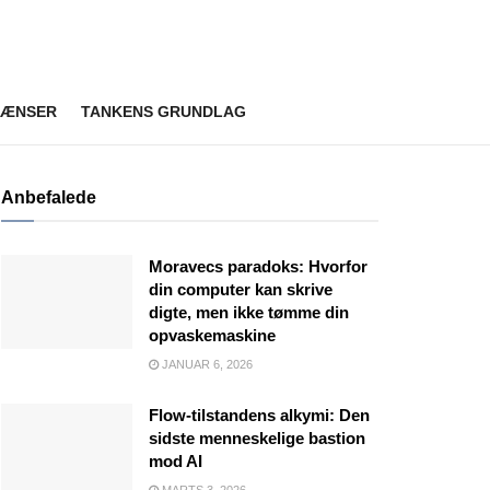
RÆNSER
TANKENS GRUNDLAG
Anbefalede
Moravecs paradoks: Hvorfor
din computer kan skrive
digte, men ikke tømme din
opvaskemaskine
JANUAR 6, 2026
Flow-tilstandens alkymi: Den
sidste menneskelige bastion
mod AI