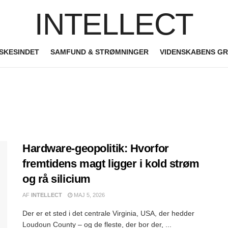
INTELLECT
SKESINDET
SAMFUND & STRØMNINGER
VIDENSKABENS G
Hardware-geopolitik: Hvorfor
fremtidens magt ligger i kold strøm
og rå silicium
AF
INTELLECT
MAJ 5, 2026
Der er et sted i det centrale Virginia, USA, der hedder
Loudoun County – og de fleste, der bor der, ...