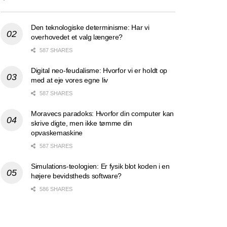
Den teknologiske determinisme: Har vi
overhovedet et valg længere?
587 SHARES
Digital neo-feudalisme: Hvorfor vi er holdt op
med at eje vores egne liv
587 SHARES
Moravecs paradoks: Hvorfor din computer kan
skrive digte, men ikke tømme din
opvaskemaskine
587 SHARES
Simulations-teologien: Er fysik blot koden i en
højere bevidstheds software?
586 SHARES