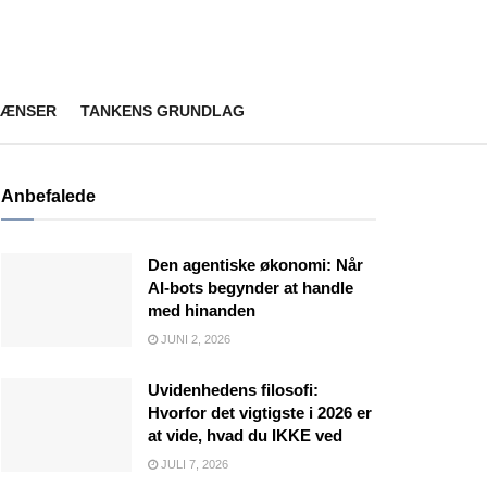
RÆNSER
TANKENS GRUNDLAG
Anbefalede
Den agentiske økonomi: Når
AI-bots begynder at handle
med hinanden
JUNI 2, 2026
Uvidenhedens filosofi:
Hvorfor det vigtigste i 2026 er
at vide, hvad du IKKE ved
JULI 7, 2026