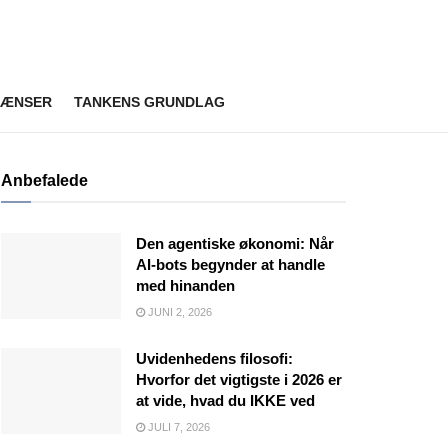
RÆNSER
TANKENS GRUNDLAG
Anbefalede
Den agentiske økonomi: Når
AI-bots begynder at handle
med hinanden
JUNI 2, 2026
Uvidenhedens filosofi:
Hvorfor det vigtigste i 2026 er
at vide, hvad du IKKE ved
JULI 7, 2026