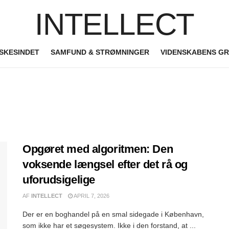
INTELLECT
SKESINDET
SAMFUND & STRØMNINGER
VIDENSKABENS G
Opgøret med algoritmen: Den
voksende længsel efter det rå og
uforudsigelige
AF
INTELLECT
APRIL 7, 2026
Der er en boghandel på en smal sidegade i København,
som ikke har et søgesystem. Ikke i den forstand, at ...