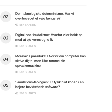
Den teknologiske determinisme: Har vi
overhovedet et valg længere?
587 SHARES
Digital neo-feudalisme: Hvorfor vi er holdt op
med at eje vores egne liv
587 SHARES
Moravecs paradoks: Hvorfor din computer kan
skrive digte, men ikke tømme din
opvaskemaskine
587 SHARES
Simulations-teologien: Er fysik blot koden i en
højere bevidstheds software?
586 SHARES