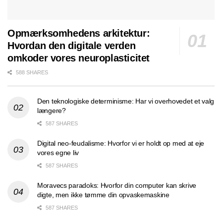
Opmærksomhedens arkitektur:
Hvordan den digitale verden
omkoder vores neuroplasticitet
588 SHARES
Den teknologiske determinisme: Har vi overhovedet et valg
længere?
587 SHARES
Digital neo-feudalisme: Hvorfor vi er holdt op med at eje
vores egne liv
587 SHARES
Moravecs paradoks: Hvorfor din computer kan skrive
digte, men ikke tømme din opvaskemaskine
587 SHARES