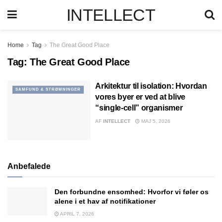
INTELLECT
Home
Tag
The Great Good Place
Tag:
The Great Good Place
Arkitektur til isolation: Hvordan
SAMFUND & STRØMNINGER
vores byer er ved at blive
“single-cell” organismer
AF
INTELLECT
MAJ 5, 2026
Anbefalede
Den forbundne ensomhed: Hvorfor vi føler os
alene i et hav af notifikationer
APRIL 7, 2026