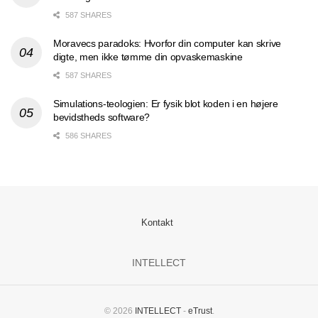
587 SHARES
Moravecs paradoks: Hvorfor din computer kan skrive
digte, men ikke tømme din opvaskemaskine
587 SHARES
Simulations-teologien: Er fysik blot koden i en højere
bevidstheds software?
586 SHARES
Kontakt
INTELLECT
© 2026
INTELLECT
-
eTrust
.