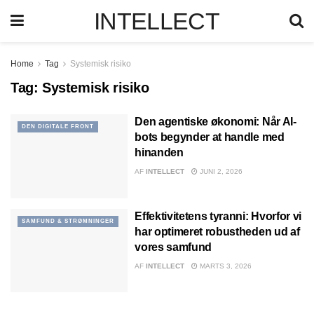
INTELLECT
Home
Tag
Systemisk risiko
Tag:
Systemisk risiko
Den agentiske økonomi: Når AI-
DEN DIGITALE FRONT
bots begynder at handle med
hinanden
AF
INTELLECT
JUNI 2, 2026
Effektivitetens tyranni: Hvorfor vi
SAMFUND & STRØMNINGER
har optimeret robustheden ud af
vores samfund
AF
INTELLECT
MARTS 3, 2026