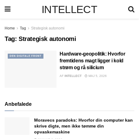
INTELLECT
Home
Tag
Strategisk autonomi
Tag:
Strategisk autonomi
Hardware-geopolitik: Hvorfor
DEN DIGITALE FRONT
fremtidens magt ligger i kold
strøm og rå silicium
AF
INTELLECT
MAJ 5, 2026
Anbefalede
Moravecs paradoks: Hvorfor din computer kan
skrive digte, men ikke tømme din
opvaskemaskine