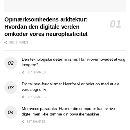
Opmærksomhedens arkitektur:
Hvordan den digitale verden
omkoder vores neuroplasticitet
588 SHARES
Den teknologiske determinisme: Har vi overhovedet et valg
længere?
587 SHARES
Digital neo-feudalisme: Hvorfor vi er holdt op med at eje
vores egne liv
587 SHARES
Moravecs paradoks: Hvorfor din computer kan skrive
digte, men ikke tømme din opvaskemaskine
587 SHARES