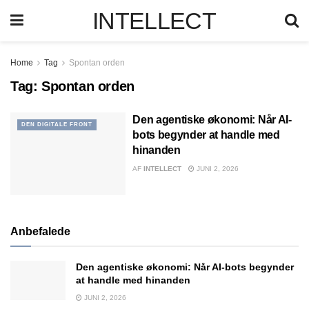
INTELLECT
Home
Tag
Spontan orden
Tag:
Spontan orden
Den agentiske økonomi: Når AI-
DEN DIGITALE FRONT
bots begynder at handle med
hinanden
AF
INTELLECT
JUNI 2, 2026
Anbefalede
Den agentiske økonomi: Når AI-bots begynder
at handle med hinanden
JUNI 2, 2026