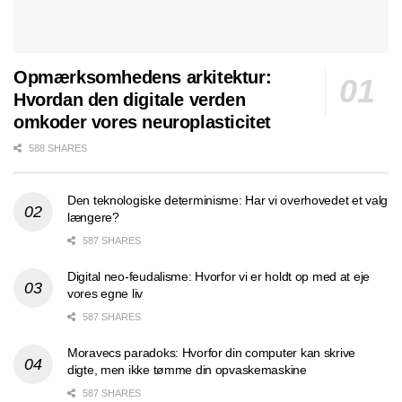
Opmærksomhedens arkitektur:
Hvordan den digitale verden
omkoder vores neuroplasticitet
588 SHARES
Den teknologiske determinisme: Har vi overhovedet et valg
længere?
587 SHARES
Digital neo-feudalisme: Hvorfor vi er holdt op med at eje
vores egne liv
587 SHARES
Moravecs paradoks: Hvorfor din computer kan skrive
digte, men ikke tømme din opvaskemaskine
587 SHARES