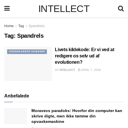
INTELLECT
Home
Tag
Spandrels
Tag:
Spandrels
Livets kildekode: Er vi ved at
VIDENSKABENS GRÆNSER
redigere os selv ud af
evolutionen?
AF
INTELLECT
APRIL 7, 2026
Anbefalede
Moravecs paradoks: Hvorfor din computer kan
skrive digte, men ikke tømme din
opvaskemaskine