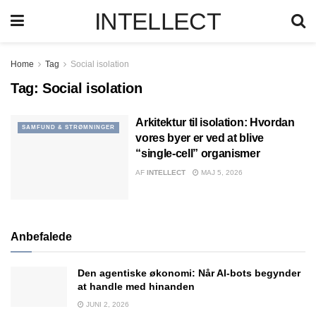
INTELLECT
Home
Tag
Social isolation
Tag:
Social isolation
Arkitektur til isolation: Hvordan
SAMFUND & STRØMNINGER
vores byer er ved at blive
“single-cell” organismer
AF
INTELLECT
MAJ 5, 2026
Anbefalede
Den agentiske økonomi: Når AI-bots begynder
at handle med hinanden
JUNI 2, 2026