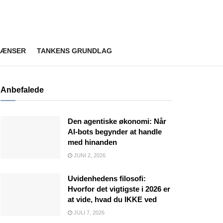
RÆNSER
TANKENS GRUNDLAG
Anbefalede
Den agentiske økonomi: Når
AI-bots begynder at handle
med hinanden
JUNI 2, 2026
Uvidenhedens filosofi:
Hvorfor det vigtigste i 2026 er
at vide, hvad du IKKE ved
JULI 7, 2026