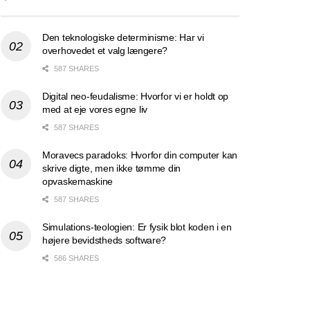
Den teknologiske determinisme: Har vi
overhovedet et valg længere?
587 SHARES
Digital neo-feudalisme: Hvorfor vi er holdt op
med at eje vores egne liv
587 SHARES
Moravecs paradoks: Hvorfor din computer kan
skrive digte, men ikke tømme din
opvaskemaskine
587 SHARES
Simulations-teologien: Er fysik blot koden i en
højere bevidstheds software?
586 SHARES