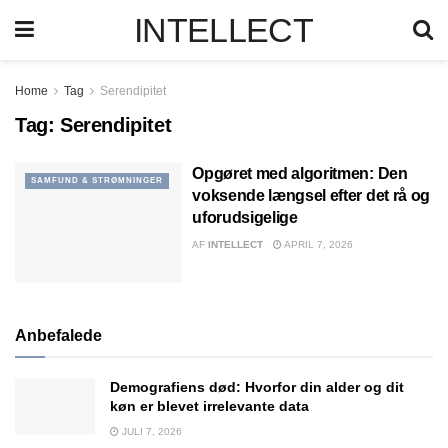
INTELLECT
Home
Tag
Serendipitet
Tag:
Serendipitet
Opgøret med algoritmen: Den
SAMFUND & STRØMNINGER
voksende længsel efter det rå og
uforudsigelige
AF
INTELLECT
APRIL 7, 2026
Anbefalede
Demografiens død: Hvorfor din alder og dit
køn er blevet irrelevante data
JULI 7, 2026