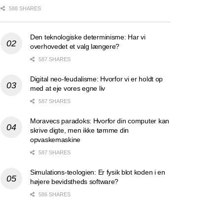
588 SHARES
Den teknologiske determinisme: Har vi
overhovedet et valg længere?
587 SHARES
Digital neo-feudalisme: Hvorfor vi er holdt op
med at eje vores egne liv
587 SHARES
Moravecs paradoks: Hvorfor din computer kan
skrive digte, men ikke tømme din
opvaskemaskine
587 SHARES
Simulations-teologien: Er fysik blot koden i en
højere bevidstheds software?
586 SHARES