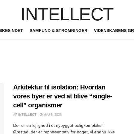
INTELLECT
SKESINDET
SAMFUND & STRØMNINGER
VIDENSKABENS G
Arkitektur til isolation: Hvordan
vores byer er ved at blive “single-
cell” organismer
AF
INTELLECT
MAJ 5, 2026
Der er en lejlighed i et nybygget boligkompleks i
Ørestad, der er repræsentativ for noget, vi endnu ikke