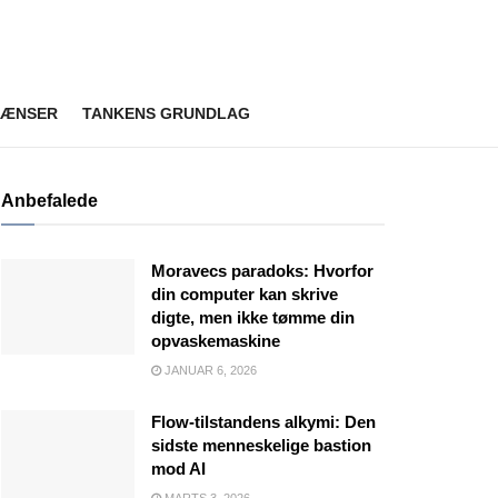
RÆNSER
TANKENS GRUNDLAG
Anbefalede
Moravecs paradoks: Hvorfor
din computer kan skrive
digte, men ikke tømme din
opvaskemaskine
JANUAR 6, 2026
Flow-tilstandens alkymi: Den
sidste menneskelige bastion
mod AI