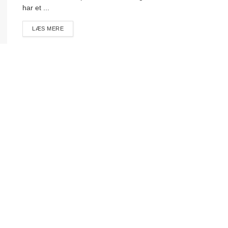
har et ...
DETAILS
LÆS MERE