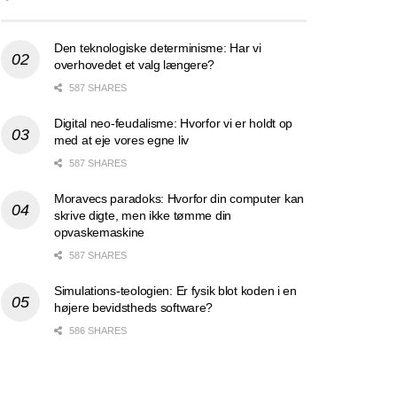
Den teknologiske determinisme: Har vi
overhovedet et valg længere?
587 SHARES
Digital neo-feudalisme: Hvorfor vi er holdt op
med at eje vores egne liv
587 SHARES
Moravecs paradoks: Hvorfor din computer kan
skrive digte, men ikke tømme din
opvaskemaskine
587 SHARES
Simulations-teologien: Er fysik blot koden i en
højere bevidstheds software?
586 SHARES