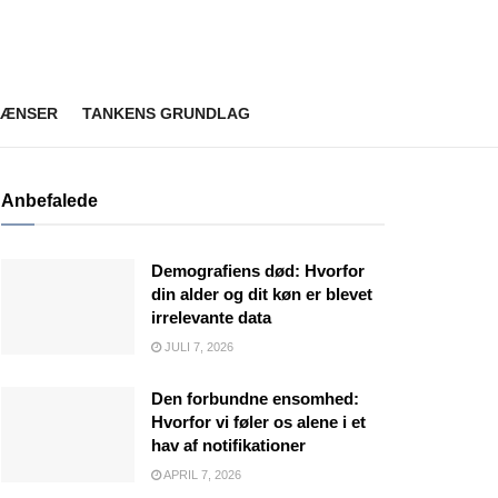
RÆNSER
TANKENS GRUNDLAG
Anbefalede
Demografiens død: Hvorfor
din alder og dit køn er blevet
irrelevante data
JULI 7, 2026
Den forbundne ensomhed:
Hvorfor vi føler os alene i et
hav af notifikationer
APRIL 7, 2026