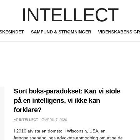
INTELLECT
SKESINDET
SAMFUND & STRØMNINGER
VIDENSKABENS G
Sort boks-paradokset: Kan vi stole
på en intelligens, vi ikke kan
forklare?
AF
INTELLECT
APRIL 7, 2026
I 2016 afviste en domstol i Wisconsin, USA, en
fængselsbehandlings advokats anmodning om at se de