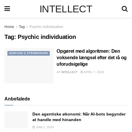
INTELLECT
Home
Tag
Psychic individuation
Tag:
Psychic individuation
Opgøret med algoritmen: Den
SAMFUND & STRØMNINGER
voksende længsel efter det rå og
uforudsigelige
AF
INTELLECT
APRIL 7, 2026
Anbefalede
Den agentiske økonomi: Når AI-bots begynder
at handle med hinanden
JUNI 2, 2026