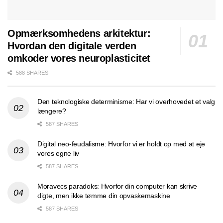
Opmærksomhedens arkitektur:
Hvordan den digitale verden
omkoder vores neuroplasticitet
588 SHARES
Den teknologiske determinisme: Har vi overhovedet et valg
længere?
587 SHARES
Digital neo-feudalisme: Hvorfor vi er holdt op med at eje
vores egne liv
587 SHARES
Moravecs paradoks: Hvorfor din computer kan skrive
digte, men ikke tømme din opvaskemaskine
587 SHARES