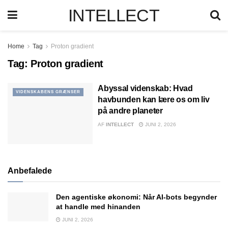
INTELLECT
Home
Tag
Proton gradient
Tag:
Proton gradient
Abyssal videnskab: Hvad
VIDENSKABENS GRÆNSER
havbunden kan lære os om liv
på andre planeter
AF
INTELLECT
JUNI 2, 2026
Anbefalede
Den agentiske økonomi: Når AI-bots begynder
at handle med hinanden
JUNI 2, 2026