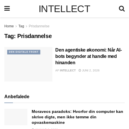
INTELLECT
Home
Tag
Prisdannelse
Tag:
Prisdannelse
Den agentiske økonomi: Når AI-
DEN DIGITALE FRONT
bots begynder at handle med
hinanden
AF
INTELLECT
JUNI 2, 2026
Anbefalede
Moravecs paradoks: Hvorfor din computer kan
skrive digte, men ikke tømme din
opvaskemaskine