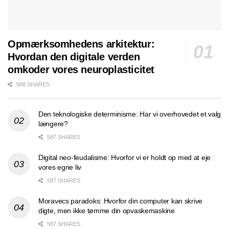
Opmærksomhedens arkitektur:
Hvordan den digitale verden
omkoder vores neuroplasticitet
588 SHARES
Den teknologiske determinisme: Har vi overhovedet et valg
længere?
587 SHARES
Digital neo-feudalisme: Hvorfor vi er holdt op med at eje
vores egne liv
587 SHARES
Moravecs paradoks: Hvorfor din computer kan skrive
digte, men ikke tømme din opvaskemaskine
587 SHARES