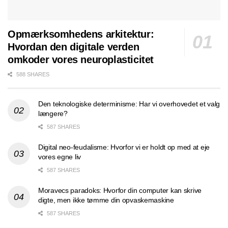
Opmærksomhedens arkitektur:
Hvordan den digitale verden
omkoder vores neuroplasticitet
588 SHARES
Den teknologiske determinisme: Har vi overhovedet et valg
længere?
587 SHARES
Digital neo-feudalisme: Hvorfor vi er holdt op med at eje
vores egne liv
587 SHARES
Moravecs paradoks: Hvorfor din computer kan skrive
digte, men ikke tømme din opvaskemaskine
587 SHARES