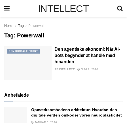
INTELLECT
Home
Tag
Powerwall
Tag:
Powerwall
Den agentiske økonomi: Når AI-
DEN DIGITALE FRONT
bots begynder at handle med
hinanden
AF
INTELLECT
JUNI 2, 2026
Anbefalede
Opmærksomhedens arkitektur: Hvordan den
digitale verden omkoder vores neuroplasticitet
JANUAR 6, 2026