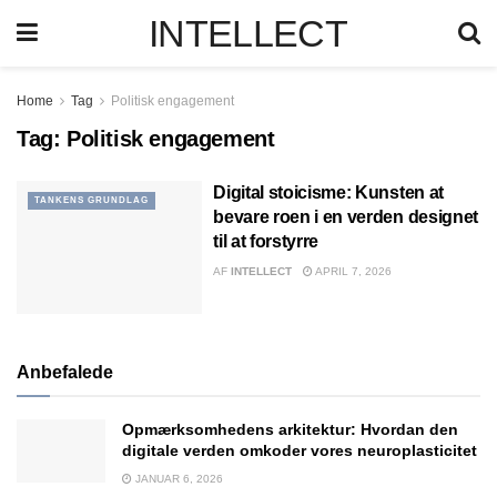
INTELLECT
Home
Tag
Politisk engagement
Tag:
Politisk engagement
Digital stoicisme: Kunsten at
TANKENS GRUNDLAG
bevare roen i en verden designet
til at forstyrre
AF
INTELLECT
APRIL 7, 2026
Anbefalede
Opmærksomhedens arkitektur: Hvordan den
digitale verden omkoder vores neuroplasticitet
JANUAR 6, 2026