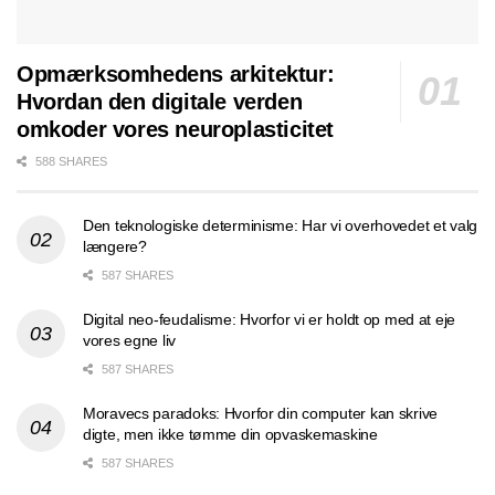
Opmærksomhedens arkitektur:
Hvordan den digitale verden
omkoder vores neuroplasticitet
588 SHARES
Den teknologiske determinisme: Har vi overhovedet et valg
længere?
587 SHARES
Digital neo-feudalisme: Hvorfor vi er holdt op med at eje
vores egne liv
587 SHARES
Moravecs paradoks: Hvorfor din computer kan skrive
digte, men ikke tømme din opvaskemaskine
587 SHARES