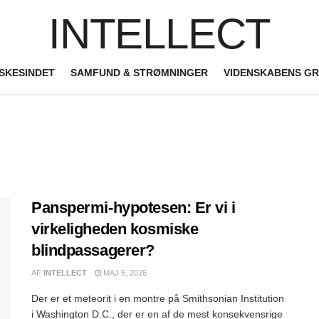
INTELLECT
SKESINDET
SAMFUND & STRØMNINGER
VIDENSKABENS G
Panspermi-hypotesen: Er vi i
virkeligheden kosmiske
blindpassagerer?
AF
INTELLECT
MAJ 5, 2026
Der er et meteorit i en montre på Smithsonian Institution
i Washington D.C., der er en af de mest konsekvensrige