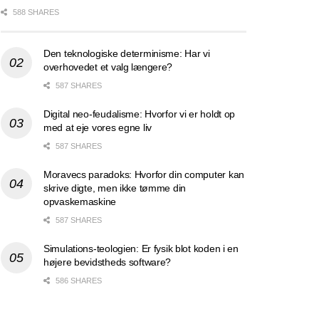
588 SHARES
Den teknologiske determinisme: Har vi
overhovedet et valg længere?
587 SHARES
Digital neo-feudalisme: Hvorfor vi er holdt op
med at eje vores egne liv
587 SHARES
Moravecs paradoks: Hvorfor din computer kan
skrive digte, men ikke tømme din
opvaskemaskine
587 SHARES
Simulations-teologien: Er fysik blot koden i en
højere bevidstheds software?
586 SHARES