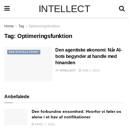
INTELLECT
Home
Tag
Optimeringsfunktion
Tag:
Optimeringsfunktion
Den agentiske økonomi: Når AI-
DEN DIGITALE FRONT
bots begynder at handle med
hinanden
AF
INTELLECT
JUNI 2, 2026
Anbefalede
Den forbundne ensomhed: Hvorfor vi føler os
alene i et hav af notifikationer
APRIL 7, 2026