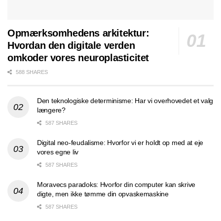
Opmærksomhedens arkitektur:
Hvordan den digitale verden
omkoder vores neuroplasticitet
588 SHARES
Den teknologiske determinisme: Har vi overhovedet et valg
længere?
587 SHARES
Digital neo-feudalisme: Hvorfor vi er holdt op med at eje
vores egne liv
587 SHARES
Moravecs paradoks: Hvorfor din computer kan skrive
digte, men ikke tømme din opvaskemaskine
587 SHARES