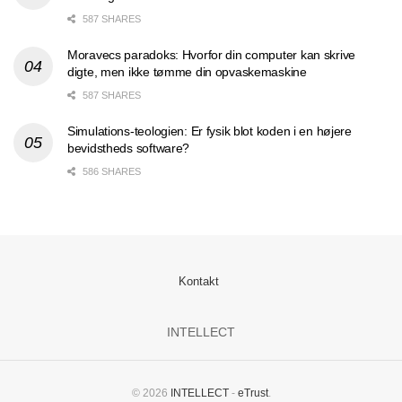
587 SHARES
Moravecs paradoks: Hvorfor din computer kan skrive
digte, men ikke tømme din opvaskemaskine
587 SHARES
Simulations-teologien: Er fysik blot koden i en højere
bevidstheds software?
586 SHARES
Kontakt
INTELLECT
© 2026
INTELLECT
-
eTrust
.