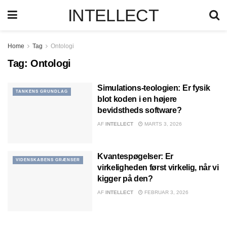
INTELLECT
Home
Tag
Ontologi
Tag:
Ontologi
Simulations-teologien: Er fysik
TANKENS GRUNDLAG
blot koden i en højere
bevidstheds software?
AF
INTELLECT
MARTS 3, 2026
Kvantespøgelser: Er
VIDENSKABENS GRÆNSER
virkeligheden først virkelig, når vi
kigger på den?
AF
INTELLECT
FEBRUAR 3, 2026