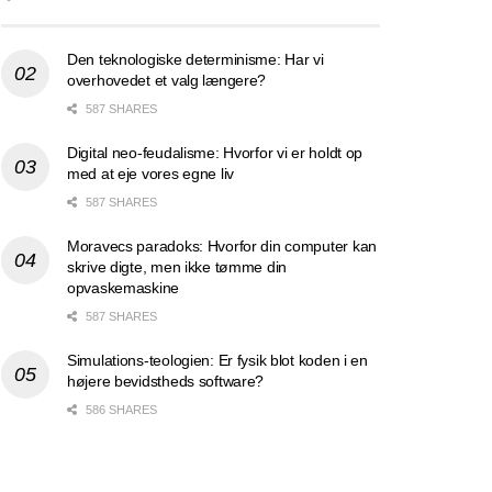
Den teknologiske determinisme: Har vi
overhovedet et valg længere?
587 SHARES
Digital neo-feudalisme: Hvorfor vi er holdt op
med at eje vores egne liv
587 SHARES
Moravecs paradoks: Hvorfor din computer kan
skrive digte, men ikke tømme din
opvaskemaskine
587 SHARES
Simulations-teologien: Er fysik blot koden i en
højere bevidstheds software?
586 SHARES