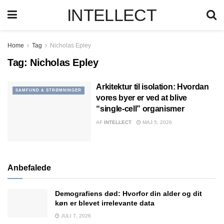
INTELLECT
Home
Tag
Nicholas Epley
Tag:
Nicholas Epley
Arkitektur til isolation: Hvordan
SAMFUND & STRØMNINGER
vores byer er ved at blive
“single-cell” organismer
AF
INTELLECT
MAJ 5, 2026
Anbefalede
Demografiens død: Hvorfor din alder og dit
køn er blevet irrelevante data
JULI 7, 2026