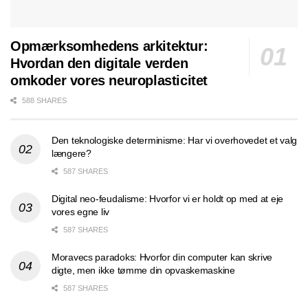
Opmærksomhedens arkitektur:
Hvordan den digitale verden
omkoder vores neuroplasticitet
588 SHARES
Den teknologiske determinisme: Har vi overhovedet et valg
længere?
587 SHARES
Digital neo-feudalisme: Hvorfor vi er holdt op med at eje
vores egne liv
587 SHARES
Moravecs paradoks: Hvorfor din computer kan skrive
digte, men ikke tømme din opvaskemaskine
587 SHARES