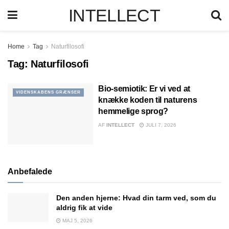
INTELLECT
Home
Tag
Naturfilosofi
Tag:
Naturfilosofi
Bio-semiotik: Er vi ved at
VIDENSKABENS GRÆNSER
knække koden til naturens
hemmelige sprog?
AF
INTELLECT
JULI 7, 2026
Anbefalede
Den anden hjerne: Hvad din tarm ved, som du
aldrig fik at vide
MAJ 5, 2026