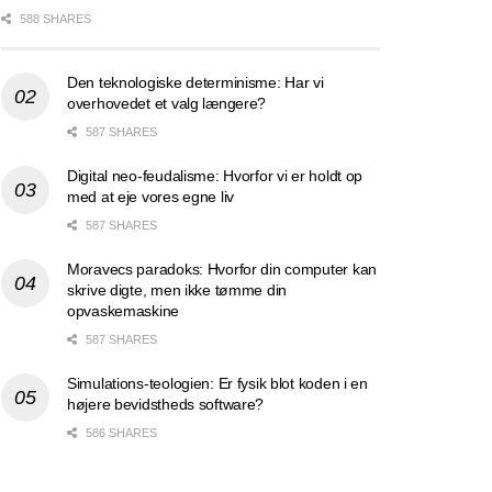
588 SHARES
Den teknologiske determinisme: Har vi
overhovedet et valg længere?
587 SHARES
Digital neo-feudalisme: Hvorfor vi er holdt op
med at eje vores egne liv
587 SHARES
Moravecs paradoks: Hvorfor din computer kan
skrive digte, men ikke tømme din
opvaskemaskine
587 SHARES
Simulations-teologien: Er fysik blot koden i en
højere bevidstheds software?
586 SHARES