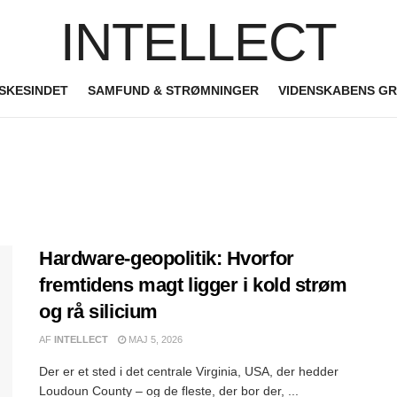
INTELLECT
SKESINDET
SAMFUND & STRØMNINGER
VIDENSKABENS G
Hardware-geopolitik: Hvorfor
fremtidens magt ligger i kold strøm
og rå silicium
AF
INTELLECT
MAJ 5, 2026
Der er et sted i det centrale Virginia, USA, der hedder
Loudoun County – og de fleste, der bor der, ...