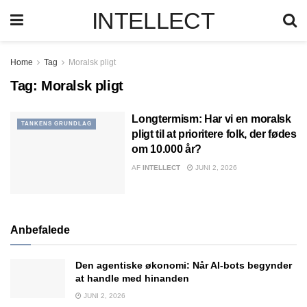
INTELLECT
Home
Tag
Moralsk pligt
Tag:
Moralsk pligt
Longtermism: Har vi en moralsk
TANKENS GRUNDLAG
pligt til at prioritere folk, der fødes
om 10.000 år?
AF
INTELLECT
JUNI 2, 2026
Anbefalede
Den agentiske økonomi: Når AI-bots begynder
at handle med hinanden
JUNI 2, 2026