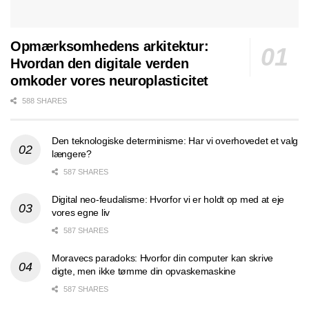
Opmærksomhedens arkitektur:
Hvordan den digitale verden
omkoder vores neuroplasticitet
588 SHARES
Den teknologiske determinisme: Har vi overhovedet et valg
længere?
587 SHARES
Digital neo-feudalisme: Hvorfor vi er holdt op med at eje
vores egne liv
587 SHARES
Moravecs paradoks: Hvorfor din computer kan skrive
digte, men ikke tømme din opvaskemaskine
587 SHARES